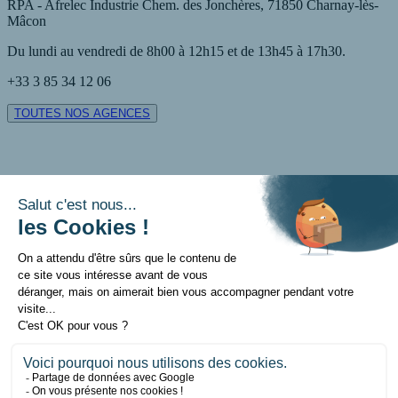
RPA - Afrelec Industrie Chem. des Jonchères, 71850 Charnay-lès-
polyvalence et leur capacité à s'adapter à différentes conditions de
Mâcon
travail en font des alliés indispensables pour toute entreprise.
Du lundi au vendredi de 8h00 à 12h15 et de 13h45 à 17h30.
Chez R.P.A - AFRELEC Industrie, nous proposons des
chariots
+33 3 85 34 12 06
élévateurs
fiables, conçus pour améliorer la productivité et réduire
les risques liés à la manutention manuelle. Chaque modèle est
TOUTES NOS AGENCES
équipé de dispositifs de sécurité et de systèmes avancés pour garantir
une utilisation en toute sécurité.
Les différents types de chariots élévateurs
Chariots élévateurs électriques
Les
chariots élévateurs électriques
sont particulièrement adaptés
aux environnements intérieurs comme les entrepôts et les centres de
distribution. Leur principal atout est leur fonctionnement silencieux
et écologique, sans émission polluante. Cela en fait une solution
idéale pour les entreprises cherchant à améliorer leur impact
environnemental tout en assurant des performances optimales.
Contact
Mentions légales