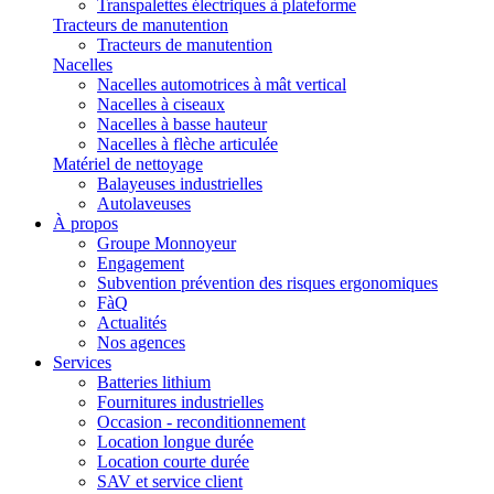
Transpalettes électriques à plateforme
Tracteurs de manutention
Tracteurs de manutention
Nacelles
Nacelles automotrices à mât vertical
Nacelles à ciseaux
Nacelles à basse hauteur
Nacelles à flèche articulée
Matériel de nettoyage
Balayeuses industrielles
Autolaveuses
À propos
Groupe Monnoyeur
Engagement
Subvention prévention des risques ergonomiques
FàQ
Actualités
Nos agences
Services
Batteries lithium
Fournitures industrielles
Occasion - reconditionnement
Location longue durée
Location courte durée
SAV et service client