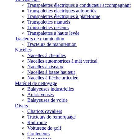
Transpalettes électriques à conducteur accompagnant
Transpalettes électriques autoportés
Transpalettes électriques à plateforme
Transpalettes manuels
Transpalettes peseurs
Transpalettes à haute levée
Tracteurs de manutention
Tracteurs de manutention
Nacelles
Nacelles à chenilles
Nacelles automotrices à mât vertical
Nacelles à ciseaux
Nacelles à basse hauteur
Nacelles à flèche articulée
Matériel de nettoyage
Balayeuses industrielles
Autolaveuses
Balayeuses de voirie
Divers
Chariots cavaliers
Tracteurs de remorquage
Rail-route
Voiturette de golf
Conteneurs