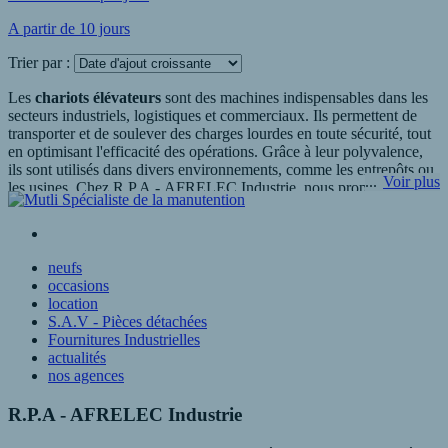
A partir de 10 jours
Trier par :
Les
chariots élévateurs
sont des machines indispensables dans les
secteurs industriels, logistiques et commerciaux. Ils permettent de
transporter et de soulever des charges lourdes en toute sécurité, tout
en optimisant l'efficacité des opérations. Grâce à leur polyvalence,
ils sont utilisés dans divers environnements, comme les entrepôts ou
Voir plus
les usines. Chez R.P.A - AFRELEC Industrie, nous proposons une
gamme variée de
chariots élévateurs location-courte-duree
,
adaptée à chaque besoin spécifique et à tout type d'activité.
neufs
Pourquoi choisir un chariot élévateur
occasions
location
location-courte-duree ?
S.A.V - Pièces détachées
Fournitures Industrielles
Le choix d'un
chariot élévateur location-courte-duree
doit être
actualités
réfléchi en fonction de l'environnement de travail, des charges à
nos agences
manipuler et des contraintes opérationnelles. Que vous deviez
soulever des palettes dans un entrepôt, déplacer des matériaux ou
R.P.A - AFRELEC Industrie
charger des marchandises dans des camions, les
chariots élévateurs
location-courte-duree
répondent à tous ces besoins. Leur