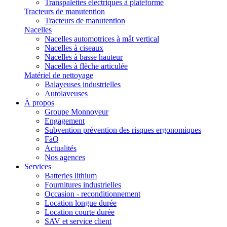
Transpalettes électriques à plateforme
Tracteurs de manutention
Tracteurs de manutention
Nacelles
Nacelles automotrices à mât vertical
Nacelles à ciseaux
Nacelles à basse hauteur
Nacelles à flèche articulée
Matériel de nettoyage
Balayeuses industrielles
Autolaveuses
À propos
Groupe Monnoyeur
Engagement
Subvention prévention des risques ergonomiques
FàQ
Actualités
Nos agences
Services
Batteries lithium
Fournitures industrielles
Occasion - reconditionnement
Location longue durée
Location courte durée
SAV et service client