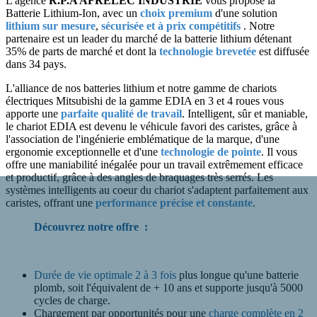
L'agence
R.P.A AFRELEC INDUSTRIE
vous propose la
Batterie Lithium-Ion, avec un
choix premium
d'une solution
lithium sur mesure
,
sécurisée et à prix compétitifs
. Notre
partenaire est un leader du marché de la batterie lithium détenant
35% de parts de marché et dont la
technologie brevetée
est diffusée
dans 34 pays.
L'alliance de nos batteries lithium et notre gamme de chariots
électriques Mitsubishi de la gamme EDIA en 3 et 4 roues vous
apporte une
parfaite qualité de travail
. Intelligent, sûr et maniable,
le chariot EDIA est devenu le véhicule favori des caristes, grâce à
l'association de l'ingénierie emblématique de la marque, d'une
ergonomie exceptionnelle et d'une
technologie de pointe
. Il vous
offre une maniabilité inégalée pour un travail extrêmement efficace
et productif, grâce à des angles de braquages très serrés. Les
systèmes intelligents au coeur du chariot s'adaptent parfaitement aux
caristes, offrant une
performance précise et constante
.
Découvrez notre offre :
Durée de vie optimale 2 à 3 fois
plus longue qu'une batterie
plomb, soit l'équivalent de + 10 ans et supporte jusqu'à 5000
cycles de charge.
Chargement par opportunités pour une
charge complète en 2