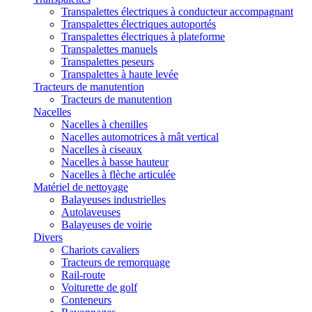
Transpalettes électriques à conducteur accompagnant
Transpalettes électriques autoportés
Transpalettes électriques à plateforme
Transpalettes manuels
Transpalettes peseurs
Transpalettes à haute levée
Tracteurs de manutention
Tracteurs de manutention
Nacelles
Nacelles à chenilles
Nacelles automotrices à mât vertical
Nacelles à ciseaux
Nacelles à basse hauteur
Nacelles à flèche articulée
Matériel de nettoyage
Balayeuses industrielles
Autolaveuses
Balayeuses de voirie
Divers
Chariots cavaliers
Tracteurs de remorquage
Rail-route
Voiturette de golf
Conteneurs