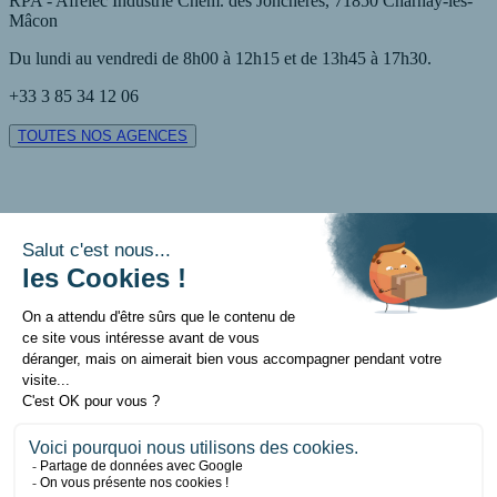
RPA - Afrelec Industrie Chem. des Jonchères, 71850 Charnay-lès-
Mâcon
Du lundi au vendredi de 8h00 à 12h15 et de 13h45 à 17h30.
+33 3 85 34 12 06
TOUTES NOS AGENCES
Contact
Mentions légales
Politique de données personnelles