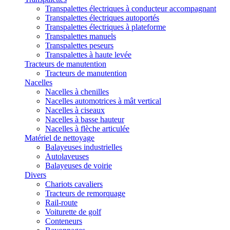
Transpalettes électriques à conducteur accompagnant
Transpalettes électriques autoportés
Transpalettes électriques à plateforme
Transpalettes manuels
Transpalettes peseurs
Transpalettes à haute levée
Tracteurs de manutention
Tracteurs de manutention
Nacelles
Nacelles à chenilles
Nacelles automotrices à mât vertical
Nacelles à ciseaux
Nacelles à basse hauteur
Nacelles à flèche articulée
Matériel de nettoyage
Balayeuses industrielles
Autolaveuses
Balayeuses de voirie
Divers
Chariots cavaliers
Tracteurs de remorquage
Rail-route
Voiturette de golf
Conteneurs