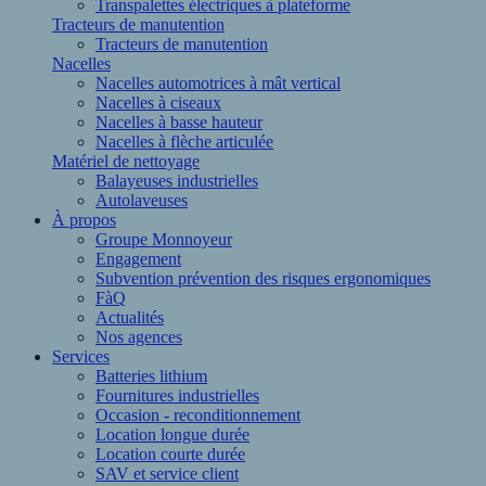
Transpalettes électriques à plateforme
Tracteurs de manutention
Tracteurs de manutention
Nacelles
Nacelles automotrices à mât vertical
Nacelles à ciseaux
Nacelles à basse hauteur
Nacelles à flèche articulée
Matériel de nettoyage
Balayeuses industrielles
Autolaveuses
À propos
Groupe Monnoyeur
Engagement
Subvention prévention des risques ergonomiques
FàQ
Actualités
Nos agences
Services
Batteries lithium
Fournitures industrielles
Occasion - reconditionnement
Location longue durée
Location courte durée
SAV et service client