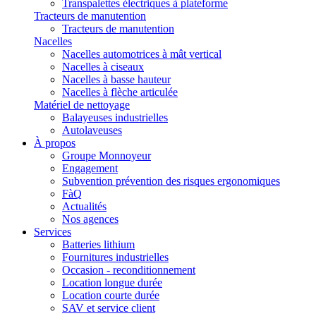
Transpalettes électriques à plateforme
Tracteurs de manutention
Tracteurs de manutention
Nacelles
Nacelles automotrices à mât vertical
Nacelles à ciseaux
Nacelles à basse hauteur
Nacelles à flèche articulée
Matériel de nettoyage
Balayeuses industrielles
Autolaveuses
À propos
Groupe Monnoyeur
Engagement
Subvention prévention des risques ergonomiques
FàQ
Actualités
Nos agences
Services
Batteries lithium
Fournitures industrielles
Occasion - reconditionnement
Location longue durée
Location courte durée
SAV et service client