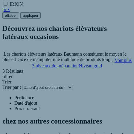
IRION
prix
effacer
appliquer
Découvrez nos chariots élévateurs
latéraux occasions
Les chariots élévateurs latéraux Baumann constituent le moyen le
plus efficace de manipuler une multitude de produits longs ou
Voir plus
volumineux, généralement du bois, des matières plastiques ou des
3 niveaux de préparation
Niveau gold
métaux.
3 Résultats
filtrer
Trier
La gamme Baumann reconnue pour l’excellence de sa fabrication
Trier par :
propose des chariots électriques de 3 à 8 tonnes et des chariots diesel
de 3 à 60 tonnes.
Pertinence
Date d'ajout
Prix croissant
Chez R.P.A - AFRELEC Industrie à Charnay-Lès-Mâcon nous
pouvons vous proposer toute une gamme de chariots élévateurs
chez nos autres
concessionnaires
latéraux occasion qui correspondent à vos besoins.