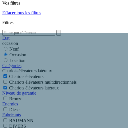
Vos filtres
Effacer tous les filtres
Filtres
État
occasion
Neuf
Occasion
Location
Catégories
Chariots élévateurs latéraux
Chariots élévateurs
Chariots élévateurs multidirectionnels
Chariots élévateurs latéraux
Niveau de garantie
Bronze
Energies
Diesel
Fabricants
BAUMANN
DIVERS