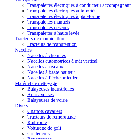
Transpalettes électriques à conducteur accompagnant
Transpalettes électriques autoportés
Transpalettes électriques à plateforme
Transpalettes manuels
Transpalettes peseurs
Transpalettes à haute levée
Tracteurs de manutention
Tracteurs de manutention
Nacelles
Nacelles à chenilles
Nacelles automotrices à mât vertical
Nacelles à ciseaux
Nacelles à basse hauteur
Nacelles à flèche articulée
Matériel de nettoyage
Balayeuses industrielles
Autolaveuses
Balayeuses de voirie
Divers
Chariots cavaliers
Tracteurs de remorquage
Rail-route
Voiturette de golf
Conteneurs