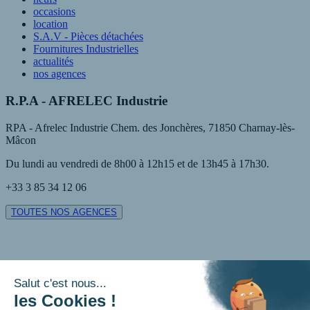
occasions
location
S.A.V - Pièces détachées
Fournitures Industrielles
actualités
nos agences
R.P.A - AFRELEC Industrie
RPA - Afrelec Industrie Chem. des Jonchères, 71850 Charnay-lès-
Mâcon
Du lundi au vendredi de 8h00 à 12h15 et de 13h45 à 17h30.
+33 3 85 34 12 06
TOUTES NOS AGENCES