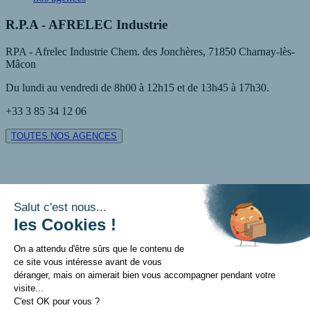
R.P.A - AFRELEC Industrie
RPA - Afrelec Industrie Chem. des Jonchères, 71850 Charnay-lès-
Mâcon
Du lundi au vendredi de 8h00 à 12h15 et de 13h45 à 17h30.
+33 3 85 34 12 06
TOUTES NOS AGENCES