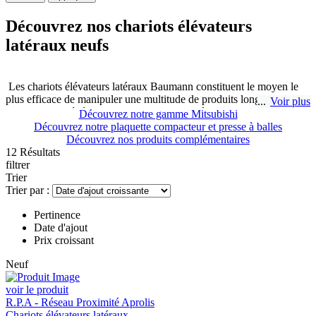
Découvrez nos chariots élévateurs
latéraux neufs
Les chariots élévateurs latéraux Baumann constituent le moyen le
plus efficace de manipuler une multitude de produits longs ou
Voir plus
volumineux, généralement du bois, des matières plastiques ou des
Découvrez notre gamme Mitsubishi
métaux.
Découvrez notre plaquette compacteur et presse à balles
Découvrez nos produits complémentaires
12 Résultats
La gamme Baumann reconnue pour l’excellence de sa fabrication
filtrer
propose des chariots électriques de 3 à 8 tonnes et des chariots diesel
Trier
de 3 à 60 tonnes.
Trier par :
Pertinence
Chez R.P.A - AFRELEC Industrie à Charnay-Lès-Mâcon nous
Date d'ajout
pouvons vous proposer toute une gamme de chariots élévateurs
Prix croissant
latéraux neuf qui correspondent à vos besoins.
Neuf
voir le produit
R.P.A - Réseau Proximité Aprolis
Chariots élévateurs latéraux