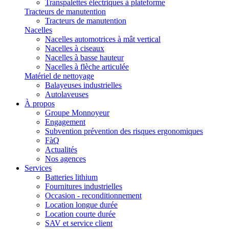
Transpalettes électriques à plateforme
Tracteurs de manutention
Tracteurs de manutention
Nacelles
Nacelles automotrices à mât vertical
Nacelles à ciseaux
Nacelles à basse hauteur
Nacelles à flèche articulée
Matériel de nettoyage
Balayeuses industrielles
Autolaveuses
À propos
Groupe Monnoyeur
Engagement
Subvention prévention des risques ergonomiques
FàQ
Actualités
Nos agences
Services
Batteries lithium
Fournitures industrielles
Occasion - reconditionnement
Location longue durée
Location courte durée
SAV et service client