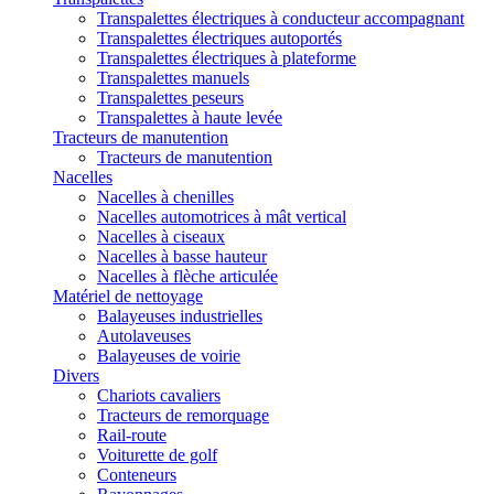
Transpalettes électriques à conducteur accompagnant
Transpalettes électriques autoportés
Transpalettes électriques à plateforme
Transpalettes manuels
Transpalettes peseurs
Transpalettes à haute levée
Tracteurs de manutention
Tracteurs de manutention
Nacelles
Nacelles à chenilles
Nacelles automotrices à mât vertical
Nacelles à ciseaux
Nacelles à basse hauteur
Nacelles à flèche articulée
Matériel de nettoyage
Balayeuses industrielles
Autolaveuses
Balayeuses de voirie
Divers
Chariots cavaliers
Tracteurs de remorquage
Rail-route
Voiturette de golf
Conteneurs