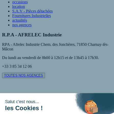
occasions
location
S.A.V - Pièces détachées
Fournitures Industrielles
actualités
nos agences
R.P.A - AFRELEC Industrie
RPA - Afrelec Industrie Chem. des Jonchères, 71850 Charnay-lès-
Mâcon
Du lundi au vendredi de 8h00 à 12h15 et de 13h45 à 17h30.
+33 3 85 34 12 06
TOUTES NOS AGENCES