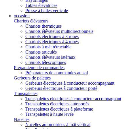
Rayonnages
Tables élévatrices
Presse à balles verticale
occasion
Chariots élévateurs
Chariots thermiques
Chariots élévateurs multidirectionnels
Chariots électriques à 3 roues
Chariots électriques à 4 roues
Chariots à mât rétractable
Chariots articulés
Chariots élévateurs latéraux
Chariots télescopiques
Préparateurs de commandes
Préparateurs de commandes au sol
Gerbeurs de palettes
Gerbeurs électriques à conducteur accompagnant
Gerbeurs électriques à conducteur porté
Transpalettes
Transpalettes électriques à conducteur accompagnant
Transpalettes électriques autoportés
Transpalettes électriques à plateforme
Transpalettes à haute levée
Nacelles
Nacelles automotrices à mât vertical