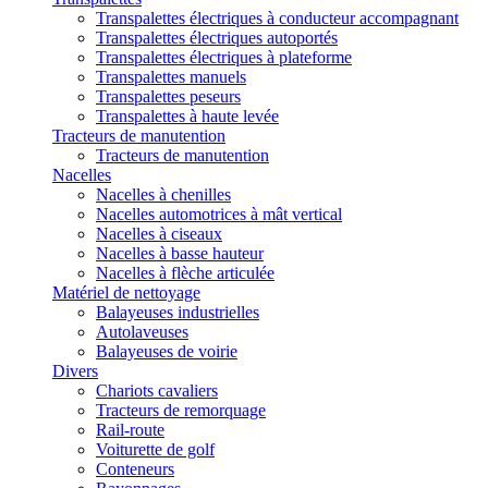
Transpalettes électriques à conducteur accompagnant
Transpalettes électriques autoportés
Transpalettes électriques à plateforme
Transpalettes manuels
Transpalettes peseurs
Transpalettes à haute levée
Tracteurs de manutention
Tracteurs de manutention
Nacelles
Nacelles à chenilles
Nacelles automotrices à mât vertical
Nacelles à ciseaux
Nacelles à basse hauteur
Nacelles à flèche articulée
Matériel de nettoyage
Balayeuses industrielles
Autolaveuses
Balayeuses de voirie
Divers
Chariots cavaliers
Tracteurs de remorquage
Rail-route
Voiturette de golf
Conteneurs