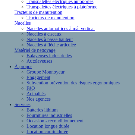
Transpalettes électriques autoportés
Transpalettes électriques à plateforme
Tracteurs de manutention
Tracteurs de manutention
Nacelles
Nacelles automotrices à mât vertical
Nacelles à ciseaux
Nacelles à basse hauteur
Nacelles à flèche articulée
Matériel de nettoyage
Balayeuses industrielles
Autolaveuses
À propos
Groupe Monnoyeur
Engagement
Subvention prévention des risques ergonomiques
FàQ
Actualités
Nos agences
Services
Batteries lithium
Fournitures industrielles
Occasion - reconditionnement
Location longue durée
Location courte durée