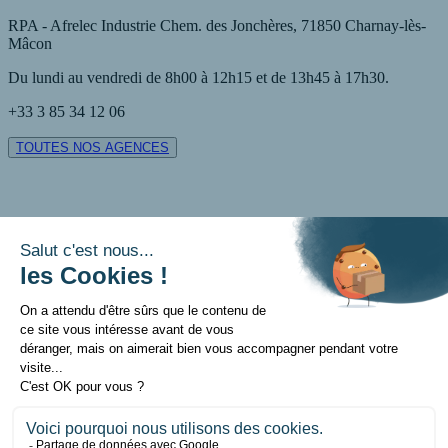
RPA - Afrelec Industrie Chem. des Jonchères, 71850 Charnay-lès-
Mâcon
Du lundi au vendredi de 8h00 à 12h15 et de 13h45 à 17h30.
+33 3 85 34 12 06
TOUTES NOS AGENCES
Contact