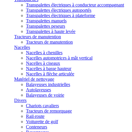
Transpalettes électriques à conducteur accompagnant
Transpalettes électriques autoportés
Transpalettes électriques à plateforme
Transpalettes manuels
Transpalettes peseurs
Transpalettes à haute levée
Tracteurs de manutention
Tracteurs de manutention
Nacelles
Nacelles à chenilles
Nacelles automotrices à mât vertical
Nacelles à ciseaux
Nacelles à basse hauteur
Nacelles à flèche articulée
Matériel de nettoyage
Balayeuses industrielles
Autolaveuses
Balayeuses de voirie
Divers
Chariots cavaliers
Tracteurs de remorquage
Rail-route
Voiturette de golf
Conteneurs