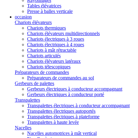
Rayonnages
Tables élévatrices
Presse à balles verticale
occasion
Chariots élévateurs
Chariots thermiques
Chariots élévateurs multidirectionnels
Chariots électriques à 3 roues
Chariots électriques à 4 roues
Chariots à mât rétractable
Chariots articulés
Chariots élévateurs latéraux
Chariots télescopiques
Préparateurs de commandes
Préparateurs de commandes au sol
Gerbeurs de palettes
Gerbeurs électriques à conducteur accompagnant
Gerbeurs électriques à conducteur porté
Transpalettes
Transpalettes électriques à conducteur accompagnant
Transpalettes électriques autoportés
Transpalettes électriques à plateforme
Transpalettes à haute levée
Nacelles
Nacelles automotrices à mât vertical