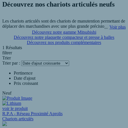
Découvrez nos chariots articulés neufs
Les chariots articulés sont des chariots de manutention permettant de
déplacer des marchandises avec une plus grande précision et
Voir plus
polyvalence que les chariots classiques. Ils vous permettent
Découvrez notre gamme Mitsubishi
d'améliorer votre capacité de stockage et de circuler facilement entre
Découvrez notre plaquette compacteur et presse à balles
les allées étroites de vos entrepôts.
Découvrez nos produits complémentaires
1 Résultats
filtrer
R.P.A - AFRELEC Industrie à Charnay-Lès-Mâcon est là pour vous
Trier
aider à choisir les chariots articulés neuf qui conviennent à vos
Trier par :
besoins et peut vous proposer une analyse gratuite pour votre projet.
Pertinence
Date d'ajout
Prix croissant
Neuf
voir le produit
R.P.A - Réseau Proximité Aprolis
Chariots articulés