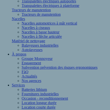
Transpalettes électriques autoportés
Transpalettes électriques à plateforme
Tracteurs de manutention
Tracteurs de manutention
Nacelles
Nacelles automotrices à mât vertical
Nacelles à ciseaux
Nacelles à basse hauteur
Nacelles à flèche articulée
Matériel de nettoyage
Balayeuses industrielles
Autolaveuses
À propos
Groupe Monnoyeur
Engagement
Subvention prévention des risques ergonomiques
FàQ
Actualités
Nos agences
Services
Batteries lithium
Fournitures industrielles
Occasion - reconditionnement
Location longue durée
Location courte durée