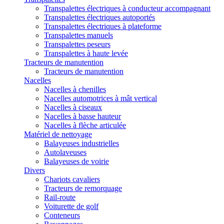
Transpalettes électriques à conducteur accompagnant
Transpalettes électriques autoportés
Transpalettes électriques à plateforme
Transpalettes manuels
Transpalettes peseurs
Transpalettes à haute levée
Tracteurs de manutention
Tracteurs de manutention
Nacelles
Nacelles à chenilles
Nacelles automotrices à mât vertical
Nacelles à ciseaux
Nacelles à basse hauteur
Nacelles à flèche articulée
Matériel de nettoyage
Balayeuses industrielles
Autolaveuses
Balayeuses de voirie
Divers
Chariots cavaliers
Tracteurs de remorquage
Rail-route
Voiturette de golf
Conteneurs