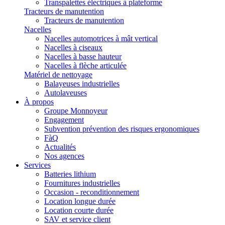
Transpalettes électriques à plateforme
Tracteurs de manutention
Tracteurs de manutention
Nacelles
Nacelles automotrices à mât vertical
Nacelles à ciseaux
Nacelles à basse hauteur
Nacelles à flèche articulée
Matériel de nettoyage
Balayeuses industrielles
Autolaveuses
À propos
Groupe Monnoyeur
Engagement
Subvention prévention des risques ergonomiques
FàQ
Actualités
Nos agences
Services
Batteries lithium
Fournitures industrielles
Occasion - reconditionnement
Location longue durée
Location courte durée
SAV et service client