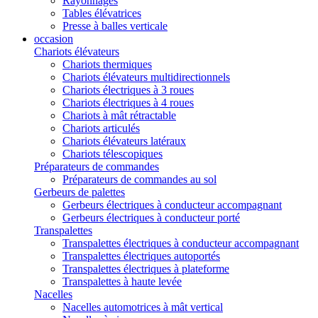
Rayonnages
Tables élévatrices
Presse à balles verticale
occasion
Chariots élévateurs
Chariots thermiques
Chariots élévateurs multidirectionnels
Chariots électriques à 3 roues
Chariots électriques à 4 roues
Chariots à mât rétractable
Chariots articulés
Chariots élévateurs latéraux
Chariots télescopiques
Préparateurs de commandes
Préparateurs de commandes au sol
Gerbeurs de palettes
Gerbeurs électriques à conducteur accompagnant
Gerbeurs électriques à conducteur porté
Transpalettes
Transpalettes électriques à conducteur accompagnant
Transpalettes électriques autoportés
Transpalettes électriques à plateforme
Transpalettes à haute levée
Nacelles
Nacelles automotrices à mât vertical