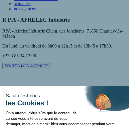
actualités
nos agences
R.P.A - AFRELEC Industrie
RPA - Afrelec Industrie Chem. des Jonchères, 71850 Charnay-lès-
Mâcon
Du lundi au vendredi de 8h00 à 12h15 et de 13h45 à 17h30.
+33 3 85 34 12 06
TOUTES NOS AGENCES