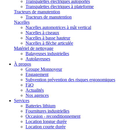
Transpalettes électriques autoportés
Transpalettes électriques à plateforme
Tracteurs de manutention
Tracteurs de manutention
Nacelles
Nacelles automotrices à mât vertical
Nacelles à ciseaux
Nacelles à basse hauteur
Nacelles à flèche articulée
Matériel de nettoyage
Balayeuses industrielles
Autolaveuses
À propos
Groupe Monnoyeur
Engagement
Subvention prévention des risques ergonomiques
FàQ
Actualités
Nos agences
Services
Batteries lithium
Fournitures industrielles
Occasion - reconditionnement
Location longue durée
Location courte durée