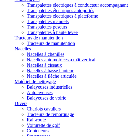
Transpalettes électriques à conducteur accompagnant
Transpalettes électriques autoportés
Transpalettes électriques à plateforme
Transpalettes manuels
Transpalettes peseurs
Transpalettes à haute levée
Tracteurs de manutention
Tracteurs de manutention
Nacelles
Nacelles à chenilles
Nacelles automotrices à mât vertical
Nacelles à ciseaux
Nacelles à basse hauteur
Nacelles à flèche articulée
Matériel de nettoyage
Balayeuses industrielles
Autolaveuses
Balayeuses de voirie
Divers
Chariots cavaliers
Tracteurs de remorquage
Rail-route
Voiturette de golf
Conteneurs