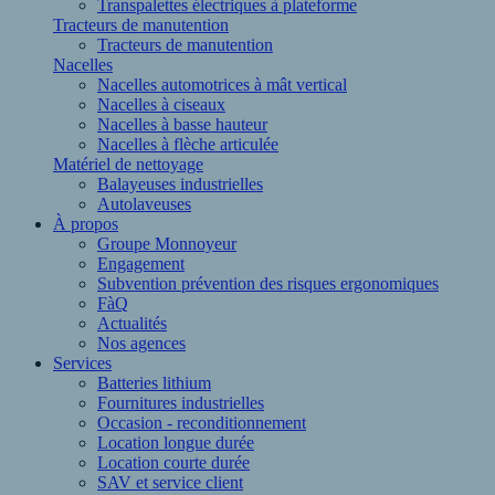
Transpalettes électriques à plateforme
Tracteurs de manutention
Tracteurs de manutention
Nacelles
Nacelles automotrices à mât vertical
Nacelles à ciseaux
Nacelles à basse hauteur
Nacelles à flèche articulée
Matériel de nettoyage
Balayeuses industrielles
Autolaveuses
À propos
Groupe Monnoyeur
Engagement
Subvention prévention des risques ergonomiques
FàQ
Actualités
Nos agences
Services
Batteries lithium
Fournitures industrielles
Occasion - reconditionnement
Location longue durée
Location courte durée
SAV et service client