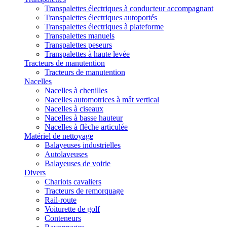
Transpalettes électriques à conducteur accompagnant
Transpalettes électriques autoportés
Transpalettes électriques à plateforme
Transpalettes manuels
Transpalettes peseurs
Transpalettes à haute levée
Tracteurs de manutention
Tracteurs de manutention
Nacelles
Nacelles à chenilles
Nacelles automotrices à mât vertical
Nacelles à ciseaux
Nacelles à basse hauteur
Nacelles à flèche articulée
Matériel de nettoyage
Balayeuses industrielles
Autolaveuses
Balayeuses de voirie
Divers
Chariots cavaliers
Tracteurs de remorquage
Rail-route
Voiturette de golf
Conteneurs