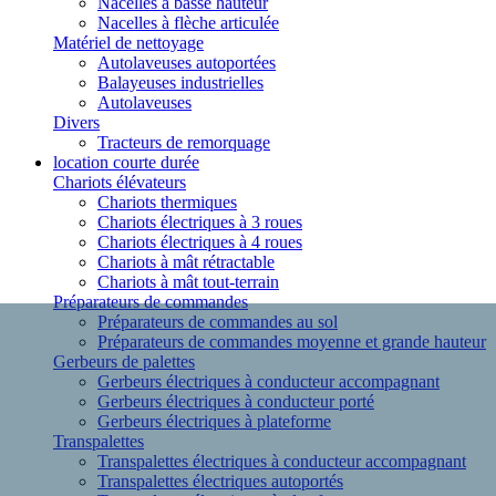
Nacelles à basse hauteur
Nacelles à flèche articulée
Matériel de nettoyage
Autolaveuses autoportées
Balayeuses industrielles
Autolaveuses
Divers
Tracteurs de remorquage
location courte durée
Chariots élévateurs
Chariots thermiques
Chariots électriques à 3 roues
Chariots électriques à 4 roues
Chariots à mât rétractable
Chariots à mât tout-terrain
Préparateurs de commandes
Préparateurs de commandes au sol
Préparateurs de commandes moyenne et grande hauteur
Gerbeurs de palettes
Gerbeurs électriques à conducteur accompagnant
Gerbeurs électriques à conducteur porté
Gerbeurs électriques à plateforme
Transpalettes
Transpalettes électriques à conducteur accompagnant
Transpalettes électriques autoportés