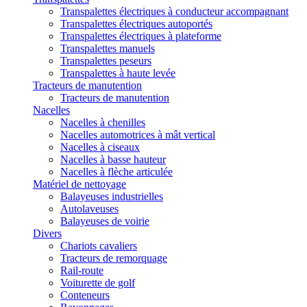
Transpalettes électriques à conducteur accompagnant
Transpalettes électriques autoportés
Transpalettes électriques à plateforme
Transpalettes manuels
Transpalettes peseurs
Transpalettes à haute levée
Tracteurs de manutention
Tracteurs de manutention
Nacelles
Nacelles à chenilles
Nacelles automotrices à mât vertical
Nacelles à ciseaux
Nacelles à basse hauteur
Nacelles à flèche articulée
Matériel de nettoyage
Balayeuses industrielles
Autolaveuses
Balayeuses de voirie
Divers
Chariots cavaliers
Tracteurs de remorquage
Rail-route
Voiturette de golf
Conteneurs