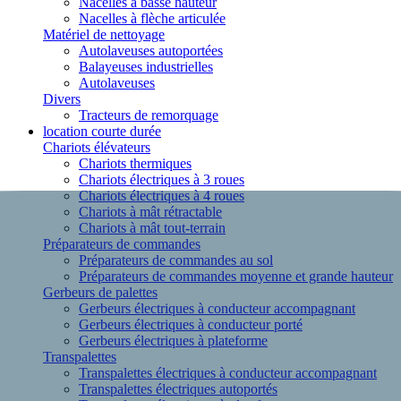
Nacelles à basse hauteur
Nacelles à flèche articulée
Matériel de nettoyage
Autolaveuses autoportées
Balayeuses industrielles
Autolaveuses
Divers
Tracteurs de remorquage
location courte durée
Chariots élévateurs
Chariots thermiques
Chariots électriques à 3 roues
Chariots électriques à 4 roues
Chariots à mât rétractable
Chariots à mât tout-terrain
Préparateurs de commandes
Préparateurs de commandes au sol
Préparateurs de commandes moyenne et grande hauteur
Gerbeurs de palettes
Gerbeurs électriques à conducteur accompagnant
Gerbeurs électriques à conducteur porté
Gerbeurs électriques à plateforme
Transpalettes
Transpalettes électriques à conducteur accompagnant
Transpalettes électriques autoportés