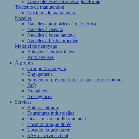
Transpalettes électriques à plateforme
Tracteurs de manutention
Tracteurs de manutention
Nacelles
Nacelles automotrices à mât vertical
Nacelles à ciseaux
Nacelles à basse hauteur
Nacelles à flèche articulée
Matériel de nettoyage
Balayeuses industrielles
Autolaveuses
À propos
Groupe Monnoyeur
Engagement
Subvention prévention des risques ergonomiques
FàQ
Actualités
Nos agences
Services
Batteries lithium
Fournitures industrielles
Occasion - reconditionnement
Location longue durée
Location courte durée
SAV et service client