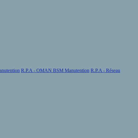
nutention
R.P.A - OMAN BSM Manutention
R.P.A - Réseau