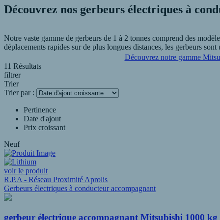
Découvrez nos gerbeurs électriques à con
Notre vaste gamme de gerbeurs de 1 à 2 tonnes comprend des modèles e
déplacements rapides sur de plus longues distances, les gerbeurs sont 
Découvrez notre gamme Mitsu
11 Résultats
Les gerbeurs électriques à conducteur accompagnant sont très les o
filtrer
électriques neuf combinant conducteur accompagnant et conducteur p
Trier
Trier par :
Pertinence
Date d'ajout
Prix croissant
Neuf
voir le produit
R.P.A - Réseau Proximité Aprolis
Gerbeurs électriques à conducteur accompagnant
gerbeur électrique accompagnant Mitsubishi 1000 kg