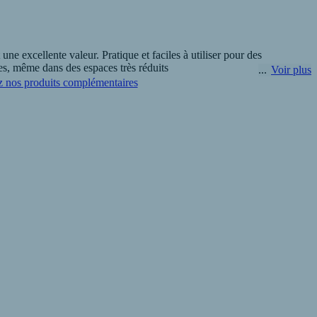
excellente valeur. Pratique et faciles à utiliser pour des
tes, même dans des espaces très réduits
Voir plus
 nos produits complémentaires
Industrie à Charnay-Lès-Mâcon vous propose aussi des gerbeurs