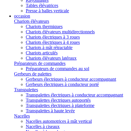
Rayonnages
Tables élévatrices
Presse à balles verticale
occasion
Chariots élévateurs
Chariots thermiques
Chariots élévateurs multidirectionnels
Chariots électriques à 3 roues
Chariots électriques à 4 roues
Chariots à mât rétractable
Chariots articulés
Chariots élévateurs latéraux
Préparateurs de commandes
Préparateurs de commandes au sol
Gerbeurs de palettes
Gerbeurs électriques à conducteur accompagnant
Gerbeurs électriques à conducteur porté
Transpalettes
Transpalettes électriques à conducteur accompagnant
Transpalettes électriques autoportés
Transpalettes électriques à plateforme
Transpalettes à haute levée
Nacelles
Nacelles automotrices à mât vertical
Nacelles à ciseaux