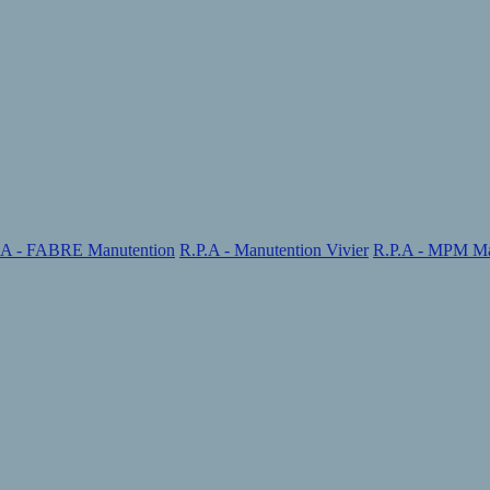
.A - FABRE Manutention
R.P.A - Manutention Vivier
R.P.A - MPM Ma