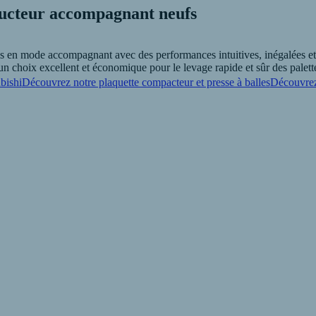
ducteur accompagnant neufs
n mode accompagnant avec des performances intuitives, inégalées et une 
un choix excellent et économique pour le levage rapide et sûr des palet
bishi
Découvrez notre plaquette compacteur et presse à balles
Découvrez
utils adéquats pour la manutention de marchandises. R.P.A - AFRELEC 
orté.