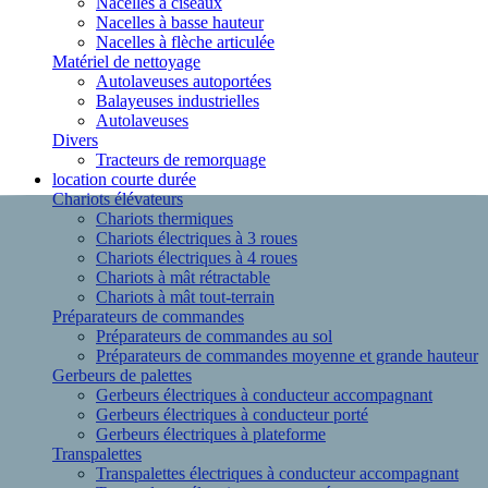
Nacelles à ciseaux
Nacelles à basse hauteur
Nacelles à flèche articulée
Matériel de nettoyage
Autolaveuses autoportées
Balayeuses industrielles
Autolaveuses
Divers
Tracteurs de remorquage
location courte durée
Chariots élévateurs
Chariots thermiques
Chariots électriques à 3 roues
Chariots électriques à 4 roues
Chariots à mât rétractable
Chariots à mât tout-terrain
Préparateurs de commandes
Préparateurs de commandes au sol
Préparateurs de commandes moyenne et grande hauteur
Gerbeurs de palettes
Gerbeurs électriques à conducteur accompagnant
Gerbeurs électriques à conducteur porté
Gerbeurs électriques à plateforme
Transpalettes
Transpalettes électriques à conducteur accompagnant