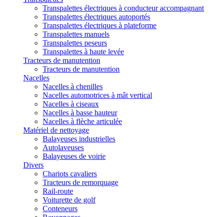
Transpalettes électriques à conducteur accompagnant
Transpalettes électriques autoportés
Transpalettes électriques à plateforme
Transpalettes manuels
Transpalettes peseurs
Transpalettes à haute levée
Tracteurs de manutention
Tracteurs de manutention
Nacelles
Nacelles à chenilles
Nacelles automotrices à mât vertical
Nacelles à ciseaux
Nacelles à basse hauteur
Nacelles à flèche articulée
Matériel de nettoyage
Balayeuses industrielles
Autolaveuses
Balayeuses de voirie
Divers
Chariots cavaliers
Tracteurs de remorquage
Rail-route
Voiturette de golf
Conteneurs