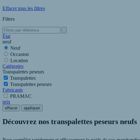
Effacer tous les filtres
Filtres
État
neuf
Neuf
Occasion
Location
Catégories
Transpalettes peseurs
Transpalettes
Transpalettes peseurs
Fabricants
PRAMAC
prix
effacer
appliquer
Découvrez nos transpalettes peseurs neufs
Pour contrôler rapidement et efficacement le poids de vos marchandises