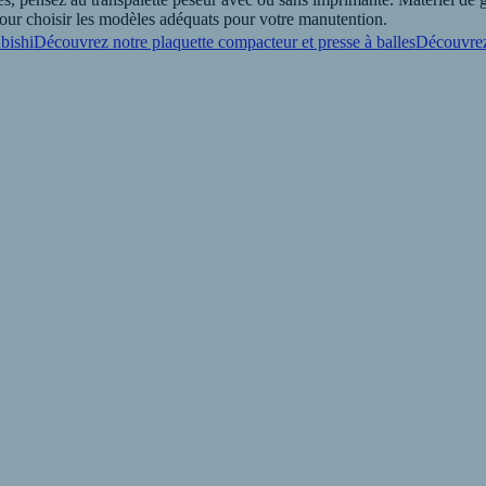
pour choisir les modèles adéquats pour votre manutention.
bishi
Découvrez notre plaquette compacteur et presse à balles
Découvrez
ient R.P.A - AFRELEC Industrie à Charnay-Lès-Mâcon vous présente ses 