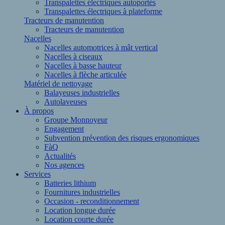
Transpalettes électriques autoportés
Transpalettes électriques à plateforme
Tracteurs de manutention
Tracteurs de manutention
Nacelles
Nacelles automotrices à mât vertical
Nacelles à ciseaux
Nacelles à basse hauteur
Nacelles à flèche articulée
Matériel de nettoyage
Balayeuses industrielles
Autolaveuses
À propos
Groupe Monnoyeur
Engagement
Subvention prévention des risques ergonomiques
FàQ
Actualités
Nos agences
Services
Batteries lithium
Fournitures industrielles
Occasion - reconditionnement
Location longue durée
Location courte durée