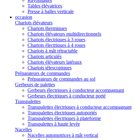
Rayonnages
Tables élévatrices
Presse à balles verticale
occasion
Chariots élévateurs
Chariots thermiques
Chariots élévateurs multidirectionnels
Chariots électriques à 3 roues
Chariots électriques à 4 roues
Chariots à mât rétractable
Chariots articulés
Chariots élévateurs latéraux
Chariots télescopiques
Préparateurs de commandes
Préparateurs de commandes au sol
Gerbeurs de palettes
Gerbeurs électriques à conducteur accompagnant
Gerbeurs électriques à conducteur porté
Transpalettes
Transpalettes électriques à conducteur accompagnant
Transpalettes électriques autoportés
Transpalettes électriques à plateforme
Transpalettes à haute levée
Nacelles
Nacelles automotrices à mât vertical