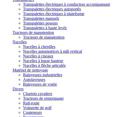
Transpalettes électriques à conducteur accompagnant
Transpalettes électriques autoportés
Transpalettes électriques à plateforme
Transpalettes manuels
Transpalettes peseurs
Transpalettes à haute levée
Tracteurs de manutention
Tracteurs de manutention
Nacelles
Nacelles à chenilles
Nacelles automotrices à mât vertical
Nacelles à ciseaux
Nacelles à basse hauteur
Nacelles à flèche articulée
Matériel de nettoyage
Balayeuses industrielles
Autolaveuses
Balayeuses de voirie
Divers
Chariots cavaliers
Tracteurs de remorquage
Rail-route
Voiturette de golf
Conteneurs