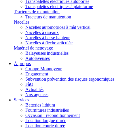
Transpalettes électriques autoportés
Transpalettes électriques à plateforme
Tracteurs de manutention
Tracteurs de manutention
Nacelles
Nacelles automotrices à mât vertical
Nacelles à ciseaux
Nacelles à basse hauteur
Nacelles à flèche articulée
Matériel de nettoyage
Balayeuses industrielles
Autolaveuses
À propos
Groupe Monnoyeur
Engagement
Subvention prévention des risques ergonomiques
FàQ
Actualités
Nos agences
Services
Batteries lithium
Fournitures industrielles
Occasion - reconditionnement
Location longue durée
Location courte durée