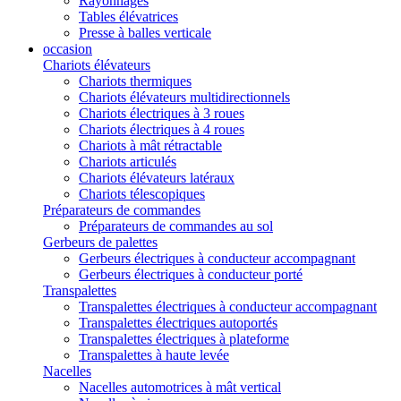
Rayonnages
Tables élévatrices
Presse à balles verticale
occasion
Chariots élévateurs
Chariots thermiques
Chariots élévateurs multidirectionnels
Chariots électriques à 3 roues
Chariots électriques à 4 roues
Chariots à mât rétractable
Chariots articulés
Chariots élévateurs latéraux
Chariots télescopiques
Préparateurs de commandes
Préparateurs de commandes au sol
Gerbeurs de palettes
Gerbeurs électriques à conducteur accompagnant
Gerbeurs électriques à conducteur porté
Transpalettes
Transpalettes électriques à conducteur accompagnant
Transpalettes électriques autoportés
Transpalettes électriques à plateforme
Transpalettes à haute levée
Nacelles
Nacelles automotrices à mât vertical