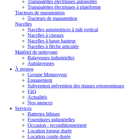
Transpalettes électriques autoportés
Transpalettes électriques à plateforme
Tracteurs de manutention
Tracteurs de manutention
Nacelles
Nacelles automotrices à mât vertical
Nacelles à ciseaux
Nacelles à basse hauteur
Nacelles à flèche articulée
Matériel de nettoyage
Balayeuses industrielles
Autolaveuses
À propos
Groupe Monnoyeur
Engagement
Subvention prévention des risques ergonomiques
FàQ
Actualités
Nos agences
Services
Batteries lithium
Fournitures industrielles
Occasion - reconditionnement
Location longue durée
Location courte durée