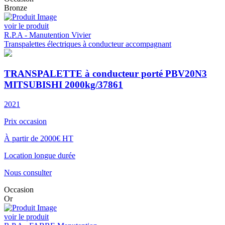
Bronze
voir le produit
R.P.A - Manutention Vivier
Transpalettes électriques à conducteur accompagnant
TRANSPALETTE à conducteur porté PBV20N3
MITSUBISHI 2000kg/37861
2021
Prix occasion
À partir de 2000€ HT
Location longue durée
Nous consulter
Occasion
Or
voir le produit