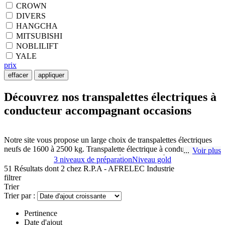
CROWN
DIVERS
HANGCHA
MITSUBISHI
NOBLILIFT
YALE
prix
effacer
appliquer
Découvrez nos transpalettes électriques à
conducteur accompagnant occasions
Notre site vous propose un large choix de transpalettes électriques
neufs de 1600 à 2500 kg. Transpalette électrique à conducteur
Voir plus
accompagnant, transpalette autoporté, transpalette à plateforme ou
3 niveaux de préparation
Niveau gold
peseur. Les transpalettes sont des solutions très utilisées pour la
51 Résultats dont 2 chez
R.P.A - AFRELEC Industrie
manutention sécurisée, rapide et simple dans les magasins, les
filtrer
entrepôts et les quais de chargement sur les petites et moyennes
Trier
distances.
Trier par :
Pertinence
R.P.A - AFRELEC Industrie à Charnay-Lès-Mâcon vous propose
Date d'ajout