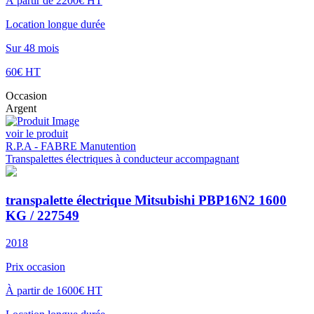
À partir de 2200€ HT
Location longue durée
Sur 48 mois
60€ HT
Occasion
Argent
voir le produit
R.P.A - FABRE Manutention
Transpalettes électriques à conducteur accompagnant
transpalette électrique Mitsubishi PBP16N2 1600
KG / 227549
2018
Prix occasion
À partir de 1600€ HT