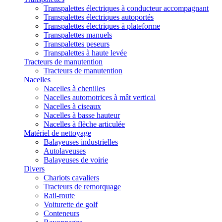
Transpalettes électriques à conducteur accompagnant
Transpalettes électriques autoportés
Transpalettes électriques à plateforme
Transpalettes manuels
Transpalettes peseurs
Transpalettes à haute levée
Tracteurs de manutention
Tracteurs de manutention
Nacelles
Nacelles à chenilles
Nacelles automotrices à mât vertical
Nacelles à ciseaux
Nacelles à basse hauteur
Nacelles à flèche articulée
Matériel de nettoyage
Balayeuses industrielles
Autolaveuses
Balayeuses de voirie
Divers
Chariots cavaliers
Tracteurs de remorquage
Rail-route
Voiturette de golf
Conteneurs