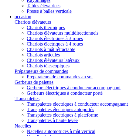
Rayonnages
Tables élévatrices
Presse à balles verticale
occasion
Chariots élévateurs
Chariots thermiques
Chariots élévateurs multidirectionnels
Chariots électriques à 3 roues
Chariots électriques à 4 roues
Chariots à mât rétractable
Chariots articulés
Chariots élévateurs latéraux
Chariots télescopiques
Préparateurs de commandes
Préparateurs de commandes au sol
Gerbeurs de palettes
Gerbeurs électriques à conducteur accompagnant
Gerbeurs électriques à conducteur porté
Transpalettes
Transpalettes électriques à conducteur accompagnant
Transpalettes électriques autoportés
Transpalettes électriques à plateforme
Transpalettes à haute levée
Nacelles
Nacelles automotrices à mât vertical