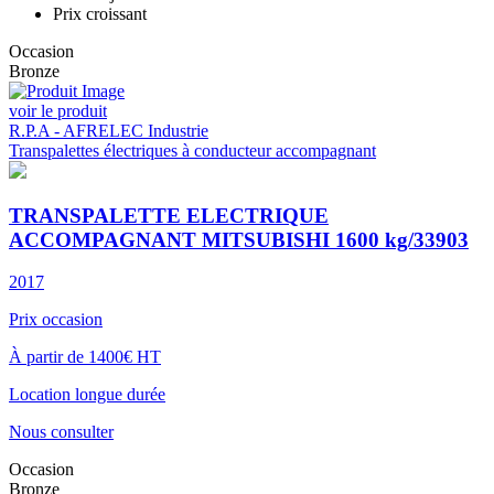
une large gamme de transpalettes électriques à conducteur
Prix croissant
accompagnant occasion, contactez-nous.
Occasion
Bronze
voir le produit
R.P.A - AFRELEC Industrie
Transpalettes électriques à conducteur accompagnant
TRANSPALETTE ELECTRIQUE
ACCOMPAGNANT MITSUBISHI 1600 kg/33903
2017
Prix occasion
À partir de 1400€ HT
Location longue durée
Nous consulter
Occasion
Bronze