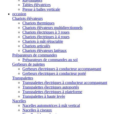
Rayonnages
Tables élévatrices
Presse à balles verticale
occasion
Chariots élévateurs
Chariots thermiques
Chariots élévateurs multidirectionnels
Chariots électriques à 3 roues
Chariots électriques à 4 roues
Chariots à mât rétractable
Chariots articulés
Chariots élévateurs latéraux
Préparateurs de commandes
Préparateurs de commandes au sol
Gerbeurs de palettes
Gerbeurs électriques à conducteur accompagnant
Gerbeurs électriques à conducteur porté
Transpalettes
Transpalettes électriques à conducteur accompagnant
Transpalettes électriques autoportés
Transpalettes électriques à plateforme
Transpalettes à haute levée
Nacelles
Nacelles automotrices à mât vertical
Nacelles à ciseaux