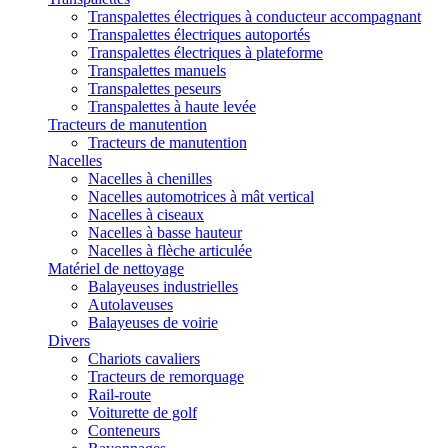
Transpalettes électriques à conducteur accompagnant
Transpalettes électriques autoportés
Transpalettes électriques à plateforme
Transpalettes manuels
Transpalettes peseurs
Transpalettes à haute levée
Tracteurs de manutention
Tracteurs de manutention
Nacelles
Nacelles à chenilles
Nacelles automotrices à mât vertical
Nacelles à ciseaux
Nacelles à basse hauteur
Nacelles à flèche articulée
Matériel de nettoyage
Balayeuses industrielles
Autolaveuses
Balayeuses de voirie
Divers
Chariots cavaliers
Tracteurs de remorquage
Rail-route
Voiturette de golf
Conteneurs