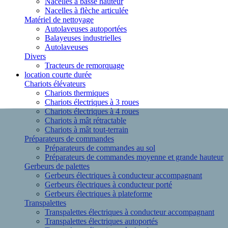
Nacelles à basse hauteur
Nacelles à flèche articulée
Matériel de nettoyage
Autolaveuses autoportées
Balayeuses industrielles
Autolaveuses
Divers
Tracteurs de remorquage
location courte durée
Chariots élévateurs
Chariots thermiques
Chariots électriques à 3 roues
Chariots électriques à 4 roues
Chariots à mât rétractable
Chariots à mât tout-terrain
Préparateurs de commandes
Préparateurs de commandes au sol
Préparateurs de commandes moyenne et grande hauteur
Gerbeurs de palettes
Gerbeurs électriques à conducteur accompagnant
Gerbeurs électriques à conducteur porté
Gerbeurs électriques à plateforme
Transpalettes
Transpalettes électriques à conducteur accompagnant
Transpalettes électriques autoportés