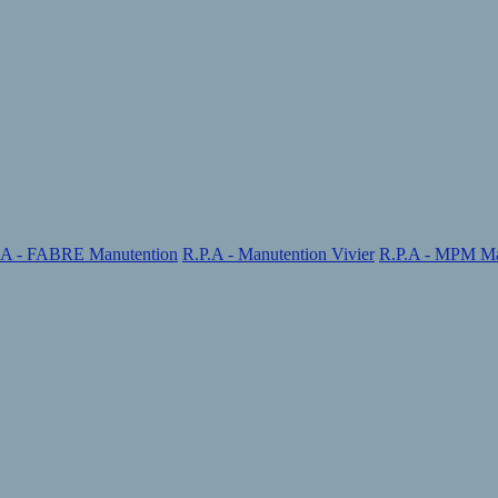
.A - FABRE Manutention
R.P.A - Manutention Vivier
R.P.A - MPM Ma