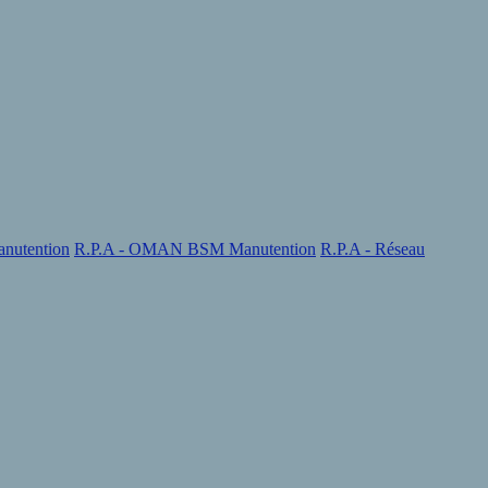
nutention
R.P.A - OMAN BSM Manutention
R.P.A - Réseau