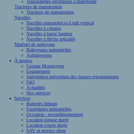
Transpalettes électriques à plateforme
Tracteurs de manutention
Tracteurs de manutention
Nacelles
Nacelles automotrices à mât vertical
Nacelles à ciseaux
Nacelles à basse hauteur
Nacelles à flèche articulée
Matériel de nettoyage
Balayeuses industrielles
Autolaveuses
À propos
Groupe Monnoyeur
Engagement
Subvention prévention des risques ergonomiques
FàQ
Actualités
Nos agences
Services
Batteries lithium
Fournitures industrielles
Occasion - reconditionnement
Location longue durée
Location courte durée
SAV et service client