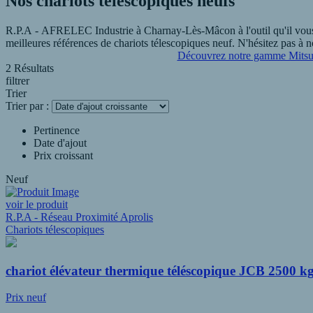
Nos chariots télescopiques neufs
R.P.A - AFRELEC Industrie à Charnay-Lès-Mâcon à l'outil qu'il vous 
meilleures références de chariots télescopiques neuf. N'hésitez pas à
Découvrez notre gamme Mitsu
2 Résultats
filtrer
Trier
Trier par :
Pertinence
Date d'ajout
Prix croissant
Neuf
voir le produit
R.P.A - Réseau Proximité Aprolis
Chariots télescopiques
chariot élévateur thermique téléscopique JCB 2500 k
Prix neuf