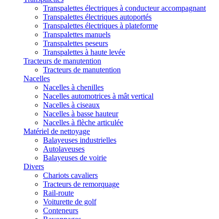
Transpalettes électriques à conducteur accompagnant
Transpalettes électriques autoportés
Transpalettes électriques à plateforme
Transpalettes manuels
Transpalettes peseurs
Transpalettes à haute levée
Tracteurs de manutention
Tracteurs de manutention
Nacelles
Nacelles à chenilles
Nacelles automotrices à mât vertical
Nacelles à ciseaux
Nacelles à basse hauteur
Nacelles à flèche articulée
Matériel de nettoyage
Balayeuses industrielles
Autolaveuses
Balayeuses de voirie
Divers
Chariots cavaliers
Tracteurs de remorquage
Rail-route
Voiturette de golf
Conteneurs