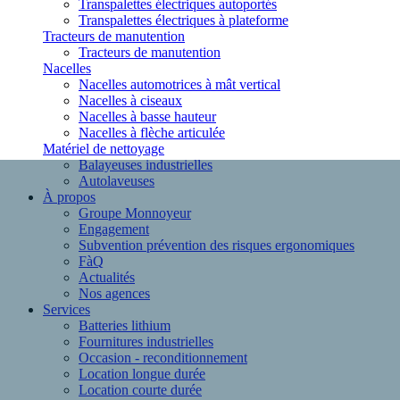
Transpalettes électriques autoportés
Transpalettes électriques à plateforme
Tracteurs de manutention
Tracteurs de manutention
Nacelles
Nacelles automotrices à mât vertical
Nacelles à ciseaux
Nacelles à basse hauteur
Nacelles à flèche articulée
Matériel de nettoyage
Balayeuses industrielles
Autolaveuses
À propos
Groupe Monnoyeur
Engagement
Subvention prévention des risques ergonomiques
FàQ
Actualités
Nos agences
Services
Batteries lithium
Fournitures industrielles
Occasion - reconditionnement
Location longue durée
Location courte durée