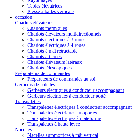
Rayonnages
Tables élévatrices
Presse à balles verticale
occasion
Chariots élévateurs
Chariots thermiques
Chariots élévateurs multidirectionnels
Chariots électriques à 3 roues
Chariots électriques à 4 roues
Chariots à mât rétractable
Chariots articulés
Chariots élévateurs latéraux
Chariots télescopiques
Préparateurs de commandes
Préparateurs de commandes au sol
Gerbeurs de palettes
Gerbeurs électriques à conducteur accompagnant
Gerbeurs électriques à conducteur porté
Transpalettes
Transpalettes électriques à conducteur accompagnant
Transpalettes électriques autoportés
Transpalettes électriques à plateforme
Transpalettes à haute levée
Nacelles
Nacelles automotrices à mât vertical