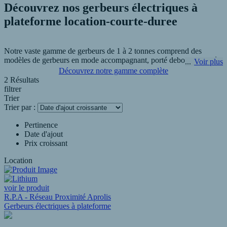
Découvrez nos gerbeurs électriques à
plateforme location-courte-duree
Notre vaste gamme de gerbeurs de 1 à 2 tonnes comprend des
modèles de gerbeurs en mode accompagnant, porté debout et porté
Voir plus
assis avec des dimensions compactes, des performances intuitives,
Découvrez notre gamme complète
inégalées et une excellente valeur.
2 Résultats
filtrer
Trier
Les gerbeurs électriques à plateforme offrent la possibilité à vos
Trier par :
opérateurs d'être porté par la machine. De ce fait, plus besoin de se
fatiguer en marchant de longues distances à travers vos entrepôts.
Pertinence
R.P.A - AFRELEC Industrie à Charnay-Lès-Mâcon vous propose
Date d'ajout
les meilleures références de gerbeurs électriques à plateforme
Prix croissant
location-courte-duree.
Location
voir le produit
R.P.A - Réseau Proximité Aprolis
Gerbeurs électriques à plateforme