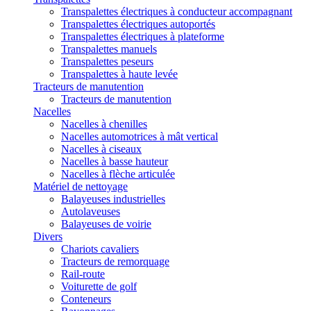
Transpalettes électriques à conducteur accompagnant
Transpalettes électriques autoportés
Transpalettes électriques à plateforme
Transpalettes manuels
Transpalettes peseurs
Transpalettes à haute levée
Tracteurs de manutention
Tracteurs de manutention
Nacelles
Nacelles à chenilles
Nacelles automotrices à mât vertical
Nacelles à ciseaux
Nacelles à basse hauteur
Nacelles à flèche articulée
Matériel de nettoyage
Balayeuses industrielles
Autolaveuses
Balayeuses de voirie
Divers
Chariots cavaliers
Tracteurs de remorquage
Rail-route
Voiturette de golf
Conteneurs