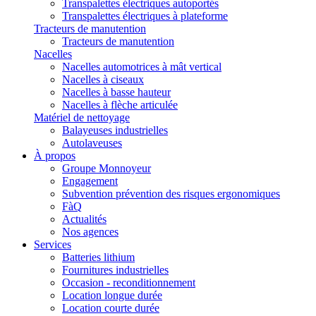
Transpalettes électriques autoportés
Transpalettes électriques à plateforme
Tracteurs de manutention
Tracteurs de manutention
Nacelles
Nacelles automotrices à mât vertical
Nacelles à ciseaux
Nacelles à basse hauteur
Nacelles à flèche articulée
Matériel de nettoyage
Balayeuses industrielles
Autolaveuses
À propos
Groupe Monnoyeur
Engagement
Subvention prévention des risques ergonomiques
FàQ
Actualités
Nos agences
Services
Batteries lithium
Fournitures industrielles
Occasion - reconditionnement
Location longue durée
Location courte durée