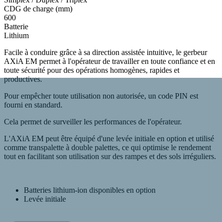
CDG de charge (mm)
600
Batterie
Lithium
Facile à conduire grâce à sa direction assistée intuitive, le gerbeur
AXiA EM permet à l'opérateur de travailler en toute confiance et en
toute sécurité pour des opérations homogènes, rapides et
productives.
Pour empêcher toute utilisation non autorisée, un code PIN est
fourni en standard.
Cela permet de surveiller les performances de l'opérateur.
L'AXiA EM peut être équipé d'une levée initiale en option et utilisé
comme transpalette à double palettes, ce qui optimise le rendement
tout en facilitant son utilisation sur des rampes et des sols irréguliers.
Batteries lithium-ion disponibles en option
Levée initiale