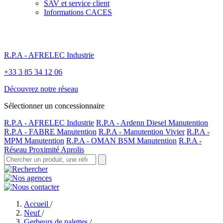
SAV et service client
Informations CACES
R.P.A - AFRELEC Industrie
+33 3 85 34 12 06
Découvrez notre réseau
Sélectionner un concessionnaire
R.P.A - AFRELEC Industrie
R.P.A - Ardenn Diesel Manutention
R.P.A - FABRE Manutention
R.P.A - Manutention Vivier
R.P.A -
MPM Manutention
R.P.A - OMAN BSM Manutention
R.P.A -
Réseau Proximité Aprolis
Accueil
/
Neuf
/
Gerbeurs de palettes
/