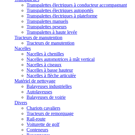
Transpalettes électriques à conducteur accompagnant
Transpalettes électriques autoportés
Transpalettes électriques à plateforme
Transpalettes manuels
Transpalettes peseurs
Transpalettes à haute levée
Tracteurs de manutention
Tracteurs de manutention
Nacelles
Nacelles à chenilles
Nacelles automotrices à mât vertical
Nacelles à ciseaux
Nacelles à basse hauteur
Nacelles à flèche articulée
Matériel de nettoyage
Balayeuses industrielles
Autolaveuses
Balayeuses de voirie
Divers
Chariots cavaliers
Tracteurs de remorquage
Rail-route
Voiturette de golf
Conteneurs