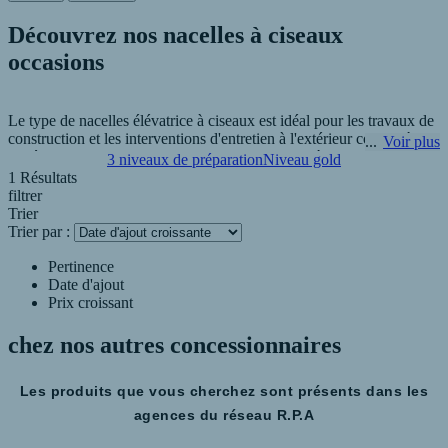
Découvrez nos nacelles à ciseaux
occasions
Le type de nacelles élévatrice à ciseaux est idéal pour les travaux de
construction et les interventions d'entretien à l'extérieur comme à
Voir plus
l'intérieur. Vous pouvez choisir entre les nacelles à ciseaux
3 niveaux de préparation
Niveau gold
électriques pour les cycles de travail longs et les nacelles à ciseaux
1 Résultats
motorisées pour les terrains difficiles.
filtrer
Trier
Trier par :
Les nacelles élévatrices à ciseaux permettent simplement le travail de
manutention en hauteur. En effet, ces nacelles sont plus silencieuses
Pertinence
et plus compactes que les nacelles classiques. Pour vous offrir le
Date d'ajout
meilleur choix R.P.A - AFRELEC Industrie à Charnay-Lès-Mâcon
Prix croissant
a sélectionné plusieurs modèles occasion de nacelles élévatrices à
ciseaux.
chez nos autres
concessionnaires
Les produits que vous cherchez sont présents dans les
agences du réseau R.P.A