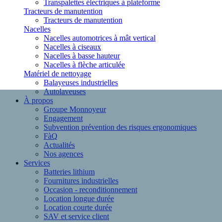
Transpalettes électriques à plateforme
Tracteurs de manutention
Tracteurs de manutention
Nacelles
Nacelles automotrices à mât vertical
Nacelles à ciseaux
Nacelles à basse hauteur
Nacelles à flèche articulée
Matériel de nettoyage
Balayeuses industrielles
Autolaveuses
À propos
Groupe Monnoyeur
Engagement
Subvention prévention des risques ergonomiques
FàQ
Actualités
Nos agences
Services
Batteries lithium
Fournitures industrielles
Occasion - reconditionnement
Location longue durée
Location courte durée
SAV et service client