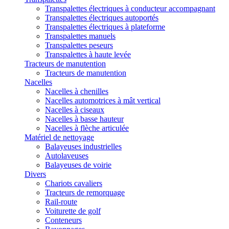
Transpalettes électriques à conducteur accompagnant
Transpalettes électriques autoportés
Transpalettes électriques à plateforme
Transpalettes manuels
Transpalettes peseurs
Transpalettes à haute levée
Tracteurs de manutention
Tracteurs de manutention
Nacelles
Nacelles à chenilles
Nacelles automotrices à mât vertical
Nacelles à ciseaux
Nacelles à basse hauteur
Nacelles à flèche articulée
Matériel de nettoyage
Balayeuses industrielles
Autolaveuses
Balayeuses de voirie
Divers
Chariots cavaliers
Tracteurs de remorquage
Rail-route
Voiturette de golf
Conteneurs