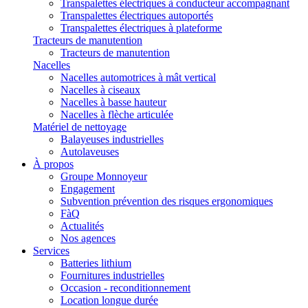
Transpalettes électriques à conducteur accompagnant
Transpalettes électriques autoportés
Transpalettes électriques à plateforme
Tracteurs de manutention
Tracteurs de manutention
Nacelles
Nacelles automotrices à mât vertical
Nacelles à ciseaux
Nacelles à basse hauteur
Nacelles à flèche articulée
Matériel de nettoyage
Balayeuses industrielles
Autolaveuses
À propos
Groupe Monnoyeur
Engagement
Subvention prévention des risques ergonomiques
FàQ
Actualités
Nos agences
Services
Batteries lithium
Fournitures industrielles
Occasion - reconditionnement
Location longue durée