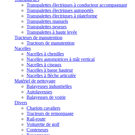
Transpalettes électriques à conducteur accompagnant
Transpalettes électriques autoportés
Transpalettes électriques à plateforme
Transpalettes manuels
Transpalettes peseurs
Transpalettes à haute levée
Tracteurs de manutention
Tracteurs de manutention
Nacelles
Nacelles à chenilles
Nacelles automotrices à mât vertical
Nacelles à ciseaux
Nacelles à basse hauteur
Nacelles à flèche articulée
Matériel de nettoyage
Balayeuses industrielles
Autolaveuses
Balayeuses de voirie
Divers
Chariots cavaliers
Tracteurs de remorquage
Rail-route
Voiturette de golf
Conteneurs