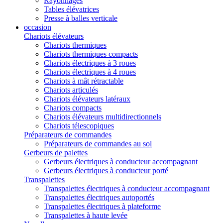
Rayonnages
Tables élévatrices
Presse à balles verticale
occasion
Chariots élévateurs
Chariots thermiques
Chariots thermiques compacts
Chariots électriques à 3 roues
Chariots électriques à 4 roues
Chariots à mât rétractable
Chariots articulés
Chariots élévateurs latéraux
Chariots compacts
Chariots élévateurs multidirectionnels
Chariots télescopiques
Préparateurs de commandes
Préparateurs de commandes au sol
Gerbeurs de palettes
Gerbeurs électriques à conducteur accompagnant
Gerbeurs électriques à conducteur porté
Transpalettes
Transpalettes électriques à conducteur accompagnant
Transpalettes électriques autoportés
Transpalettes électriques à plateforme
Transpalettes à haute levée