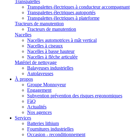
Transpalettes
Transpalettes électriques à conducteur accompagnant
Transpalettes électriques autoportés
Transpalettes électriques à plateforme
Tracteurs de manutention
Tracteurs de manutention
Nacelles
Nacelles automotrices à mât vertical
Nacelles à ciseaux
Nacelles à basse hauteur
Nacelles à flèche articulée
Matériel de nettoyage
Balayeuses industrielles
Autolaveuses
À propos
Groupe Monnoyeur
Engagement
Subvention prévention des risques ergonomiques
FàQ
Actualités
Nos agences
Services
Batteries lithium
Fournitures industrielles
Occasion - reconditionnement