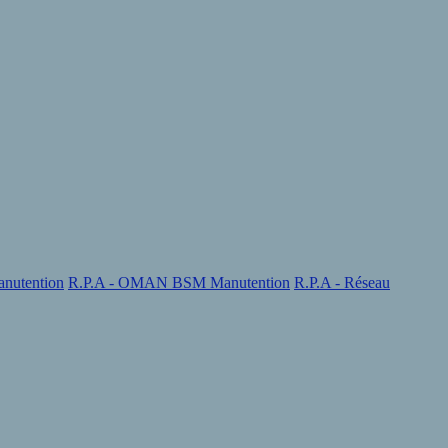
nutention
R.P.A - OMAN BSM Manutention
R.P.A - Réseau