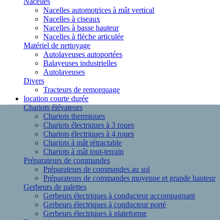
Nacelles
Nacelles automotrices à mât vertical
Nacelles à ciseaux
Nacelles à basse hauteur
Nacelles à flèche articulée
Matériel de nettoyage
Autolaveuses autoportées
Balayeuses industrielles
Autolaveuses
Divers
Tracteurs de remorquage
location courte durée
Chariots élévateurs
Chariots thermiques
Chariots électriques à 3 roues
Chariots électriques à 4 roues
Chariots à mât rétractable
Chariots à mât tout-terrain
Préparateurs de commandes
Préparateurs de commandes au sol
Préparateurs de commandes moyenne et grande hauteur
Gerbeurs de palettes
Gerbeurs électriques à conducteur accompagnant
Gerbeurs électriques à conducteur porté
Gerbeurs électriques à plateforme