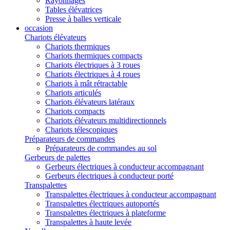
Rayonnages
Tables élévatrices
Presse à balles verticale
occasion
Chariots élévateurs
Chariots thermiques
Chariots thermiques compacts
Chariots électriques à 3 roues
Chariots électriques à 4 roues
Chariots à mât rétractable
Chariots articulés
Chariots élévateurs latéraux
Chariots compacts
Chariots élévateurs multidirectionnels
Chariots télescopiques
Préparateurs de commandes
Préparateurs de commandes au sol
Gerbeurs de palettes
Gerbeurs électriques à conducteur accompagnant
Gerbeurs électriques à conducteur porté
Transpalettes
Transpalettes électriques à conducteur accompagnant
Transpalettes électriques autoportés
Transpalettes électriques à plateforme
Transpalettes à haute levée