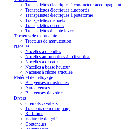
Transpalettes électriques à conducteur accompagnant
Transpalettes électriques autoportés
Transpalettes électriques à plateforme
Transpalettes manuels
Transpalettes peseurs
Transpalettes à haute levée
Tracteurs de manutention
Tracteurs de manutention
Nacelles
Nacelles à chenilles
Nacelles automotrices à mât vertical
Nacelles à ciseaux
Nacelles à basse hauteur
Nacelles à flèche articulée
Matériel de nettoyage
Balayeuses industrielles
Autolaveuses
Balayeuses de voirie
Divers
Chariots cavaliers
Tracteurs de remorquage
Rail-route
Voiturette de golf
Conteneurs