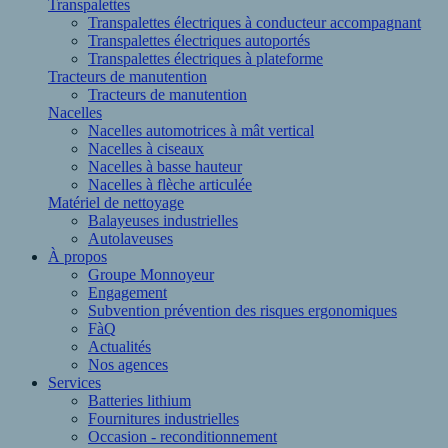
Transpalettes
Transpalettes électriques à conducteur accompagnant
Transpalettes électriques autoportés
Transpalettes électriques à plateforme
Tracteurs de manutention
Tracteurs de manutention
Nacelles
Nacelles automotrices à mât vertical
Nacelles à ciseaux
Nacelles à basse hauteur
Nacelles à flèche articulée
Matériel de nettoyage
Balayeuses industrielles
Autolaveuses
À propos
Groupe Monnoyeur
Engagement
Subvention prévention des risques ergonomiques
FàQ
Actualités
Nos agences
Services
Batteries lithium
Fournitures industrielles
Occasion - reconditionnement