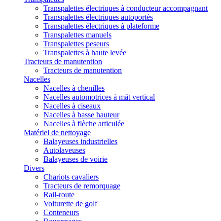
Transpalettes électriques à conducteur accompagnant
Transpalettes électriques autoportés
Transpalettes électriques à plateforme
Transpalettes manuels
Transpalettes peseurs
Transpalettes à haute levée
Tracteurs de manutention
Tracteurs de manutention
Nacelles
Nacelles à chenilles
Nacelles automotrices à mât vertical
Nacelles à ciseaux
Nacelles à basse hauteur
Nacelles à flèche articulée
Matériel de nettoyage
Balayeuses industrielles
Autolaveuses
Balayeuses de voirie
Divers
Chariots cavaliers
Tracteurs de remorquage
Rail-route
Voiturette de golf
Conteneurs