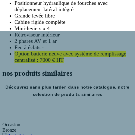
Positionneur hydraulique de fourches avec
déplacement latéral intégré
Grande levée libre
Cabine rigide complète
Mini-leviers x 4
Rétroviseur intérieur
2 phares AV et 1 ar
Feu à éclats -
Option batterie neuve avec système de remplissage
centralisé : 7000 € HT
nos produits
similaires
Découvrez sans plus tarder, dans notre catalogue, notre
selection de produits similaires
Occasion
Bronze