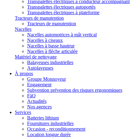
Transpalettes électriques à conducteur accompagnant
Transpalettes électriques autoportés
Transpalettes électriques à plateforme
Tracteurs de manutention
Tracteurs de manutention
Nacelles
Nacelles automotrices à mât vertical
Nacelles à ciseaux
Nacelles à basse hauteur
Nacelles à flèche articulée
Matériel de nettoyage
Balayeuses industrielles
Autolaveuses
À propos
Groupe Monnoyeur
Engagement
Subvention prévention des risques ergonomiques
FàQ
Actualités
Nos agences
Services
Batteries lithium
Fournitures industrielles
Occasion - reconditionnement
Location longue durée