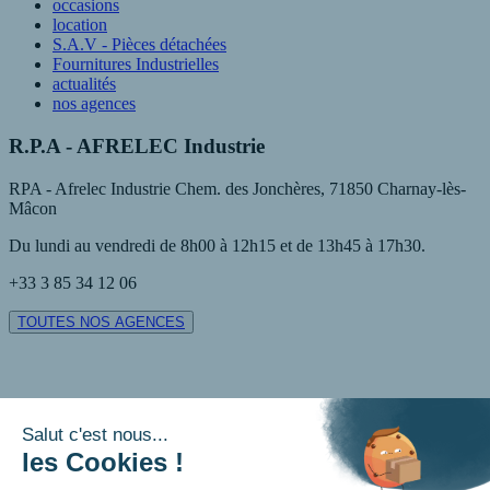
occasions
location
S.A.V - Pièces détachées
Fournitures Industrielles
actualités
nos agences
R.P.A - AFRELEC Industrie
RPA - Afrelec Industrie Chem. des Jonchères, 71850 Charnay-lès-
Mâcon
Du lundi au vendredi de 8h00 à 12h15 et de 13h45 à 17h30.
+33 3 85 34 12 06
TOUTES NOS AGENCES