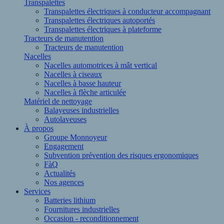
Transpalettes
Transpalettes électriques à conducteur accompagnant
Transpalettes électriques autoportés
Transpalettes électriques à plateforme
Tracteurs de manutention
Tracteurs de manutention
Nacelles
Nacelles automotrices à mât vertical
Nacelles à ciseaux
Nacelles à basse hauteur
Nacelles à flèche articulée
Matériel de nettoyage
Balayeuses industrielles
Autolaveuses
À propos
Groupe Monnoyeur
Engagement
Subvention prévention des risques ergonomiques
FàQ
Actualités
Nos agences
Services
Batteries lithium
Fournitures industrielles
Occasion - reconditionnement