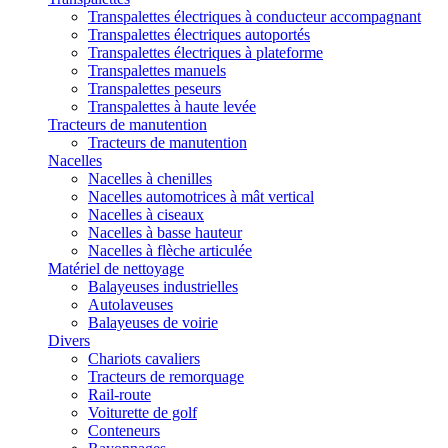
Transpalettes électriques à conducteur accompagnant
Transpalettes électriques autoportés
Transpalettes électriques à plateforme
Transpalettes manuels
Transpalettes peseurs
Transpalettes à haute levée
Tracteurs de manutention
Tracteurs de manutention
Nacelles
Nacelles à chenilles
Nacelles automotrices à mât vertical
Nacelles à ciseaux
Nacelles à basse hauteur
Nacelles à flèche articulée
Matériel de nettoyage
Balayeuses industrielles
Autolaveuses
Balayeuses de voirie
Divers
Chariots cavaliers
Tracteurs de remorquage
Rail-route
Voiturette de golf
Conteneurs