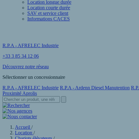
Location longue durée
Location courte durée
SAV et service client
Informations CACES
R.P.A - AFRELEC Industrie
+33 3 85 34 12 06
Découvrez notre réseau
Sélectionner un concessionnaire
R.P.A - AFRELEC Industrie
R.P.A - Ardenn Diesel Manutention
R.P
Proximité Aprolis
Accueil
/
Location
/
Chariots élévateurs
/