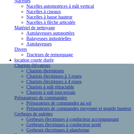
Nacelles
Nacelles automotrices à mât vertical
Nacelles à ciseaux
Nacelles à basse hauteur
Nacelles à flèche articulée
Matériel de nettoyage
Autolaveuses autoportées
Balayeuses industrielles
Autolaveuses
Divers
Tracteurs de remorquage
location courte durée
Chariots élévateurs
Chariots thermiques
Chariots électriques à 3 roues
Chariots électriques à 4 roues
Chariots à mât rétractable
Chariots à mât tout-terrain
Préparateurs de commandes
Préparateurs de commandes au sol
Préparateurs de commandes moyenne et grande hauteur
Gerbeurs de palettes
Gerbeurs électriques à conducteur accompagnant
Gerbeurs électriques à conducteur porté
Gerbeurs électriques à plateforme