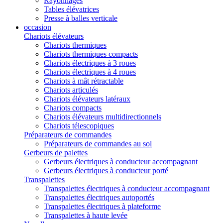
Rayonnages
Tables élévatrices
Presse à balles verticale
occasion
Chariots élévateurs
Chariots thermiques
Chariots thermiques compacts
Chariots électriques à 3 roues
Chariots électriques à 4 roues
Chariots à mât rétractable
Chariots articulés
Chariots élévateurs latéraux
Chariots compacts
Chariots élévateurs multidirectionnels
Chariots télescopiques
Préparateurs de commandes
Préparateurs de commandes au sol
Gerbeurs de palettes
Gerbeurs électriques à conducteur accompagnant
Gerbeurs électriques à conducteur porté
Transpalettes
Transpalettes électriques à conducteur accompagnant
Transpalettes électriques autoportés
Transpalettes électriques à plateforme
Transpalettes à haute levée