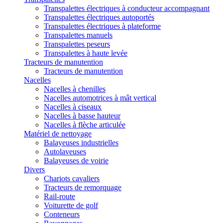
Transpalettes électriques à conducteur accompagnant
Transpalettes électriques autoportés
Transpalettes électriques à plateforme
Transpalettes manuels
Transpalettes peseurs
Transpalettes à haute levée
Tracteurs de manutention
Tracteurs de manutention
Nacelles
Nacelles à chenilles
Nacelles automotrices à mât vertical
Nacelles à ciseaux
Nacelles à basse hauteur
Nacelles à flèche articulée
Matériel de nettoyage
Balayeuses industrielles
Autolaveuses
Balayeuses de voirie
Divers
Chariots cavaliers
Tracteurs de remorquage
Rail-route
Voiturette de golf
Conteneurs