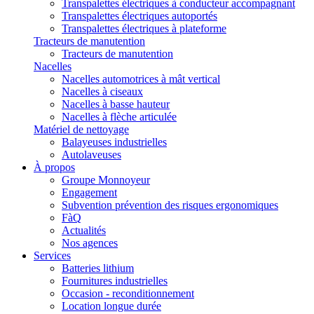
Transpalettes électriques à conducteur accompagnant
Transpalettes électriques autoportés
Transpalettes électriques à plateforme
Tracteurs de manutention
Tracteurs de manutention
Nacelles
Nacelles automotrices à mât vertical
Nacelles à ciseaux
Nacelles à basse hauteur
Nacelles à flèche articulée
Matériel de nettoyage
Balayeuses industrielles
Autolaveuses
À propos
Groupe Monnoyeur
Engagement
Subvention prévention des risques ergonomiques
FàQ
Actualités
Nos agences
Services
Batteries lithium
Fournitures industrielles
Occasion - reconditionnement
Location longue durée