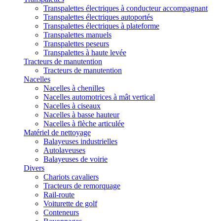
Transpalettes électriques à conducteur accompagnant
Transpalettes électriques autoportés
Transpalettes électriques à plateforme
Transpalettes manuels
Transpalettes peseurs
Transpalettes à haute levée
Tracteurs de manutention
Tracteurs de manutention
Nacelles
Nacelles à chenilles
Nacelles automotrices à mât vertical
Nacelles à ciseaux
Nacelles à basse hauteur
Nacelles à flèche articulée
Matériel de nettoyage
Balayeuses industrielles
Autolaveuses
Balayeuses de voirie
Divers
Chariots cavaliers
Tracteurs de remorquage
Rail-route
Voiturette de golf
Conteneurs