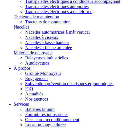
Transpalettes électriques à conducteur accompagnant
Transpalettes électriques autoportés
Transpalettes électriques à plateforme
Tracteurs de manutention
Tracteurs de manutention
Nacelles
Nacelles automotrices à mât vertical
Nacelles à ciseaux
Nacelles à basse hauteur
Nacelles à flèche articulée
Matériel de nettoyage
Balayeuses industrielles
Autolaveuses
À propos
Groupe Monnoyeur
Engagement
Subvention prévention des risques ergonomiques
FàQ
Actualités
Nos agences
Services
Batteries lithium
Fournitures industrielles
Occasion - reconditionnement
Location longue durée