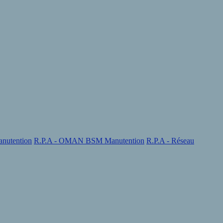
nutention
R.P.A - OMAN BSM Manutention
R.P.A - Réseau