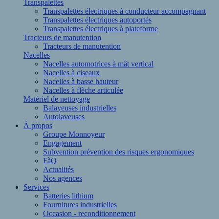
Transpalettes
Transpalettes électriques à conducteur accompagnant
Transpalettes électriques autoportés
Transpalettes électriques à plateforme
Tracteurs de manutention
Tracteurs de manutention
Nacelles
Nacelles automotrices à mât vertical
Nacelles à ciseaux
Nacelles à basse hauteur
Nacelles à flèche articulée
Matériel de nettoyage
Balayeuses industrielles
Autolaveuses
À propos
Groupe Monnoyeur
Engagement
Subvention prévention des risques ergonomiques
FàQ
Actualités
Nos agences
Services
Batteries lithium
Fournitures industrielles
Occasion - reconditionnement