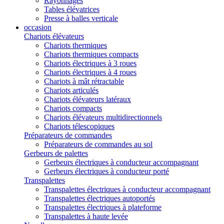
Rayonnages
Tables élévatrices
Presse à balles verticale
occasion
Chariots élévateurs
Chariots thermiques
Chariots thermiques compacts
Chariots électriques à 3 roues
Chariots électriques à 4 roues
Chariots à mât rétractable
Chariots articulés
Chariots élévateurs latéraux
Chariots compacts
Chariots élévateurs multidirectionnels
Chariots télescopiques
Préparateurs de commandes
Préparateurs de commandes au sol
Gerbeurs de palettes
Gerbeurs électriques à conducteur accompagnant
Gerbeurs électriques à conducteur porté
Transpalettes
Transpalettes électriques à conducteur accompagnant
Transpalettes électriques autoportés
Transpalettes électriques à plateforme
Transpalettes à haute levée