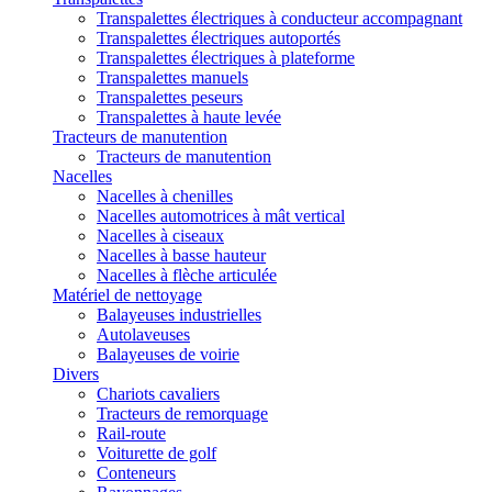
Transpalettes électriques à conducteur accompagnant
Transpalettes électriques autoportés
Transpalettes électriques à plateforme
Transpalettes manuels
Transpalettes peseurs
Transpalettes à haute levée
Tracteurs de manutention
Tracteurs de manutention
Nacelles
Nacelles à chenilles
Nacelles automotrices à mât vertical
Nacelles à ciseaux
Nacelles à basse hauteur
Nacelles à flèche articulée
Matériel de nettoyage
Balayeuses industrielles
Autolaveuses
Balayeuses de voirie
Divers
Chariots cavaliers
Tracteurs de remorquage
Rail-route
Voiturette de golf
Conteneurs