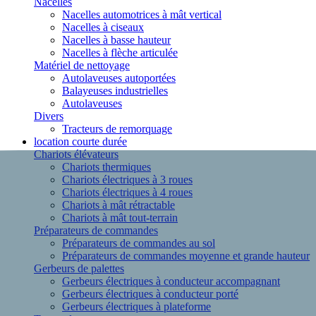
Nacelles
Nacelles automotrices à mât vertical
Nacelles à ciseaux
Nacelles à basse hauteur
Nacelles à flèche articulée
Matériel de nettoyage
Autolaveuses autoportées
Balayeuses industrielles
Autolaveuses
Divers
Tracteurs de remorquage
location courte durée
Chariots élévateurs
Chariots thermiques
Chariots électriques à 3 roues
Chariots électriques à 4 roues
Chariots à mât rétractable
Chariots à mât tout-terrain
Préparateurs de commandes
Préparateurs de commandes au sol
Préparateurs de commandes moyenne et grande hauteur
Gerbeurs de palettes
Gerbeurs électriques à conducteur accompagnant
Gerbeurs électriques à conducteur porté
Gerbeurs électriques à plateforme