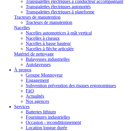
Transpalettes électriques à conducteur accompagnant
Transpalettes électriques autoportés
Transpalettes électriques à plateforme
Tracteurs de manutention
Tracteurs de manutention
Nacelles
Nacelles automotrices à mât vertical
Nacelles à ciseaux
Nacelles à basse hauteur
Nacelles à flèche articulée
Matériel de nettoyage
Balayeuses industrielles
Autolaveuses
À propos
Groupe Monnoyeur
Engagement
Subvention prévention des risques ergonomiques
FàQ
Actualités
Nos agences
Services
Batteries lithium
Fournitures industrielles
Occasion - reconditionnement
Location longue durée