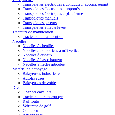
Transpalettes électriques à conducteur accompagnant
Transpalettes électriques autoportés
Transpalettes électriques à plateforme
Transpalettes manuels
Transpalettes peseurs
Transpalettes à haute levée
Tracteurs de manutention
Tracteurs de manutention
Nacelles
Nacelles à chenilles
Nacelles automotrices à mât vertical
Nacelles à ciseaux
Nacelles à basse hauteur
Nacelles à flèche articulée
Matériel de nettoyage
Balayeuses industrielles
Autolaveuses
Balayeuses de voirie
Divers
Chariots cavaliers
Tracteurs de remorquage
Rail-route
Voiturette de golf
Conteneurs