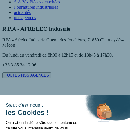
S.A.V - Pièces détachées
Fournitures Industrielles
actualités
nos agences
R.P.A - AFRELEC Industrie
RPA - Afrelec Industrie Chem. des Jonchères, 71850 Charnay-lès-
Mâcon
Du lundi au vendredi de 8h00 à 12h15 et de 13h45 à 17h30.
+33 3 85 34 12 06
TOUTES NOS AGENCES