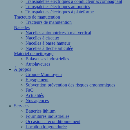
Transpalettes électriques à conducteur accompagnant
Transpalettes électriques autoportés
Transpalettes électriques à plateforme
Tracteurs de manutention
Tracteurs de manutention
Nacelles
Nacelles automotrices à mât vertical
Nacelles à ciseaux
Nacelles à basse hauteur
Nacelles à flèche articulée
Matériel de nettoyage
Balayeuses industrielles
Autolaveuses
À propos
Groupe Monnoyeur
Engagement
Subvention prévention des risques ergonomiques
FàQ
Actualités
Nos agences
Services
Batteries lithium
Fournitures industrielles
Occasion - reconditionnement
Location longue durée