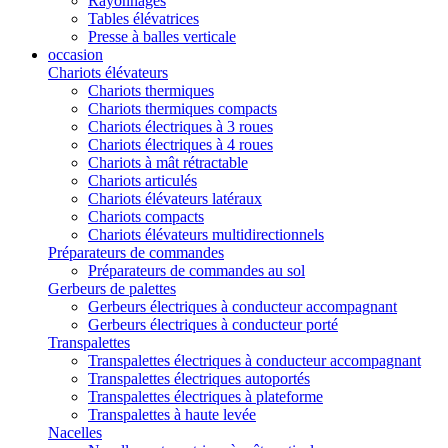
Rayonnages
Tables élévatrices
Presse à balles verticale
occasion
Chariots élévateurs
Chariots thermiques
Chariots thermiques compacts
Chariots électriques à 3 roues
Chariots électriques à 4 roues
Chariots à mât rétractable
Chariots articulés
Chariots élévateurs latéraux
Chariots compacts
Chariots élévateurs multidirectionnels
Préparateurs de commandes
Préparateurs de commandes au sol
Gerbeurs de palettes
Gerbeurs électriques à conducteur accompagnant
Gerbeurs électriques à conducteur porté
Transpalettes
Transpalettes électriques à conducteur accompagnant
Transpalettes électriques autoportés
Transpalettes électriques à plateforme
Transpalettes à haute levée
Nacelles