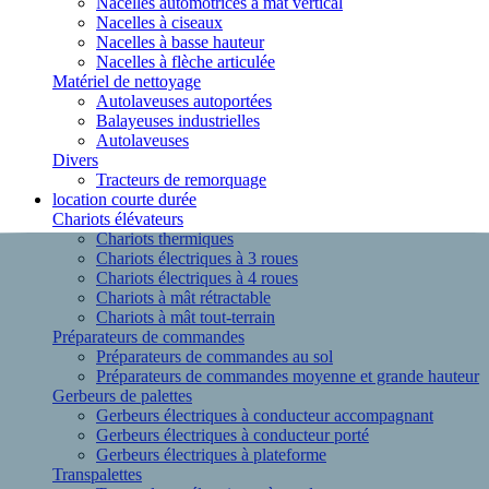
Nacelles automotrices à mât vertical
Nacelles à ciseaux
Nacelles à basse hauteur
Nacelles à flèche articulée
Matériel de nettoyage
Autolaveuses autoportées
Balayeuses industrielles
Autolaveuses
Divers
Tracteurs de remorquage
location courte durée
Chariots élévateurs
Chariots thermiques
Chariots électriques à 3 roues
Chariots électriques à 4 roues
Chariots à mât rétractable
Chariots à mât tout-terrain
Préparateurs de commandes
Préparateurs de commandes au sol
Préparateurs de commandes moyenne et grande hauteur
Gerbeurs de palettes
Gerbeurs électriques à conducteur accompagnant
Gerbeurs électriques à conducteur porté
Gerbeurs électriques à plateforme
Transpalettes