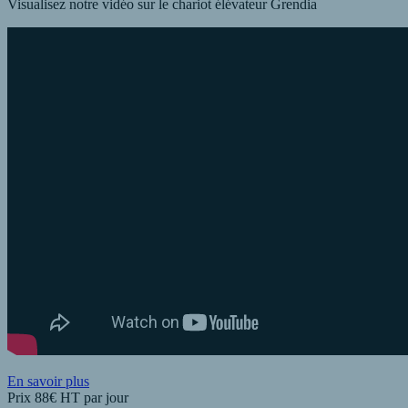
Visualisez notre vidéo sur le chariot élévateur Grendia
En savoir plus
Prix 88€
HT
par jour