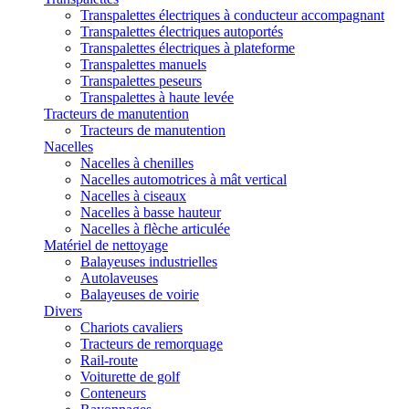
Transpalettes électriques à conducteur accompagnant
Transpalettes électriques autoportés
Transpalettes électriques à plateforme
Transpalettes manuels
Transpalettes peseurs
Transpalettes à haute levée
Tracteurs de manutention
Tracteurs de manutention
Nacelles
Nacelles à chenilles
Nacelles automotrices à mât vertical
Nacelles à ciseaux
Nacelles à basse hauteur
Nacelles à flèche articulée
Matériel de nettoyage
Balayeuses industrielles
Autolaveuses
Balayeuses de voirie
Divers
Chariots cavaliers
Tracteurs de remorquage
Rail-route
Voiturette de golf
Conteneurs