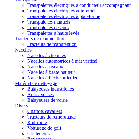
Transpalettes électriques à conducteur accompagnant
Transpalettes électriques autoportés
Transpalettes électriques à plateforme
Transpalettes manuels
Transpalettes peseurs
Transpalettes à haute levée
Tracteurs de manutention
Tracteurs de manutention
Nacelles
Nacelles à chenilles
Nacelles automotrices à mât vertical
Nacelles à ciseaux
Nacelles à basse hauteur
Nacelles à flèche articulée
Matériel de nettoyage
Balayeuses industrielles
Autolaveuses
Balayeuses de voirie
Divers
Chariots cavaliers
Tracteurs de remorquage
Rail-route
Voiturette de golf
Conteneurs