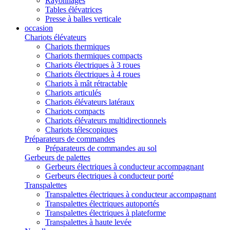
Rayonnages
Tables élévatrices
Presse à balles verticale
occasion
Chariots élévateurs
Chariots thermiques
Chariots thermiques compacts
Chariots électriques à 3 roues
Chariots électriques à 4 roues
Chariots à mât rétractable
Chariots articulés
Chariots élévateurs latéraux
Chariots compacts
Chariots élévateurs multidirectionnels
Chariots télescopiques
Préparateurs de commandes
Préparateurs de commandes au sol
Gerbeurs de palettes
Gerbeurs électriques à conducteur accompagnant
Gerbeurs électriques à conducteur porté
Transpalettes
Transpalettes électriques à conducteur accompagnant
Transpalettes électriques autoportés
Transpalettes électriques à plateforme
Transpalettes à haute levée