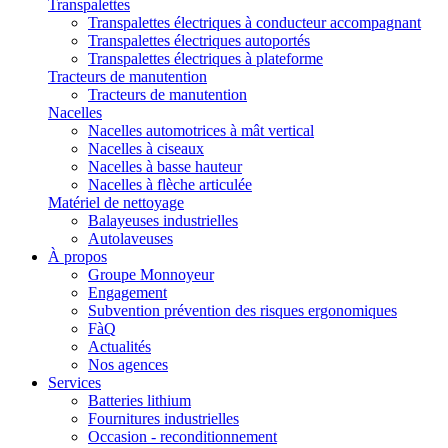
Transpalettes
Transpalettes électriques à conducteur accompagnant
Transpalettes électriques autoportés
Transpalettes électriques à plateforme
Tracteurs de manutention
Tracteurs de manutention
Nacelles
Nacelles automotrices à mât vertical
Nacelles à ciseaux
Nacelles à basse hauteur
Nacelles à flèche articulée
Matériel de nettoyage
Balayeuses industrielles
Autolaveuses
À propos
Groupe Monnoyeur
Engagement
Subvention prévention des risques ergonomiques
FàQ
Actualités
Nos agences
Services
Batteries lithium
Fournitures industrielles
Occasion - reconditionnement