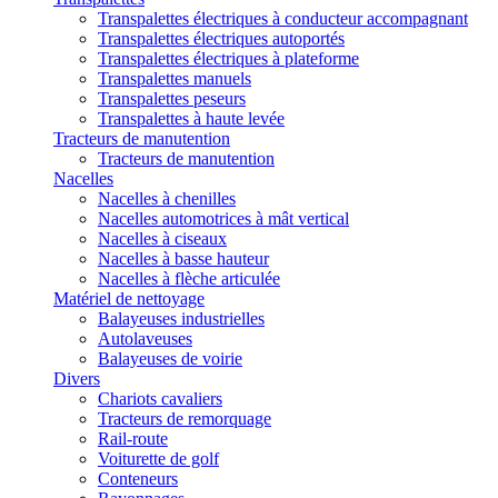
Transpalettes électriques à conducteur accompagnant
Transpalettes électriques autoportés
Transpalettes électriques à plateforme
Transpalettes manuels
Transpalettes peseurs
Transpalettes à haute levée
Tracteurs de manutention
Tracteurs de manutention
Nacelles
Nacelles à chenilles
Nacelles automotrices à mât vertical
Nacelles à ciseaux
Nacelles à basse hauteur
Nacelles à flèche articulée
Matériel de nettoyage
Balayeuses industrielles
Autolaveuses
Balayeuses de voirie
Divers
Chariots cavaliers
Tracteurs de remorquage
Rail-route
Voiturette de golf
Conteneurs