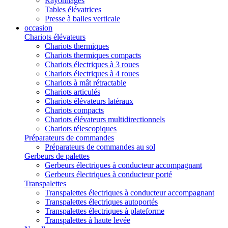
Rayonnages
Tables élévatrices
Presse à balles verticale
occasion
Chariots élévateurs
Chariots thermiques
Chariots thermiques compacts
Chariots électriques à 3 roues
Chariots électriques à 4 roues
Chariots à mât rétractable
Chariots articulés
Chariots élévateurs latéraux
Chariots compacts
Chariots élévateurs multidirectionnels
Chariots télescopiques
Préparateurs de commandes
Préparateurs de commandes au sol
Gerbeurs de palettes
Gerbeurs électriques à conducteur accompagnant
Gerbeurs électriques à conducteur porté
Transpalettes
Transpalettes électriques à conducteur accompagnant
Transpalettes électriques autoportés
Transpalettes électriques à plateforme
Transpalettes à haute levée