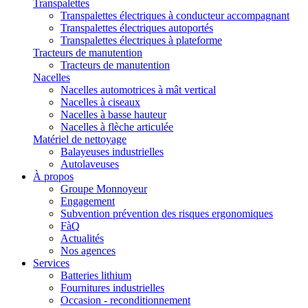
Transpalettes
Transpalettes électriques à conducteur accompagnant
Transpalettes électriques autoportés
Transpalettes électriques à plateforme
Tracteurs de manutention
Tracteurs de manutention
Nacelles
Nacelles automotrices à mât vertical
Nacelles à ciseaux
Nacelles à basse hauteur
Nacelles à flèche articulée
Matériel de nettoyage
Balayeuses industrielles
Autolaveuses
À propos
Groupe Monnoyeur
Engagement
Subvention prévention des risques ergonomiques
FàQ
Actualités
Nos agences
Services
Batteries lithium
Fournitures industrielles
Occasion - reconditionnement