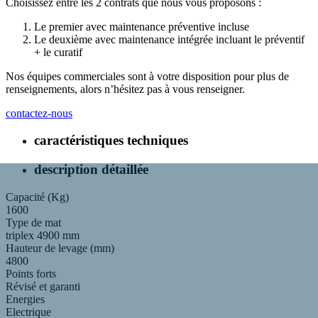
Choisissez entre les 2 contrats que nous vous proposons :
Le premier avec maintenance préventive incluse
Le deuxième avec maintenance intégrée incluant le préventif
+ le curatif
Nos équipes commerciales sont à votre disposition pour plus de
renseignements, alors n’hésitez pas à vous renseigner.
contactez-nous
caractéristiques techniques
description détaillée
Capacité (Kg)
1600
Type de mat
triplex 4900 mm
Hauteur de levage (mm)
4800
Points forts
Révisé et garanti
Energies
Electrique