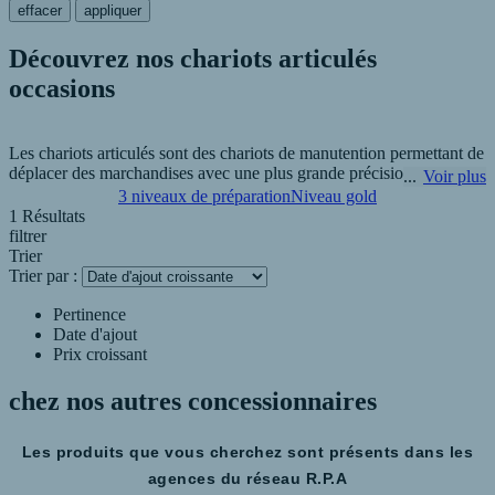
effacer
appliquer
Découvrez nos chariots articulés
occasions
Les chariots articulés sont des chariots de manutention permettant de
déplacer des marchandises avec une plus grande précision et
Voir plus
polyvalence que les chariots classiques. Ils vous permettent
3 niveaux de préparation
Niveau gold
d'améliorer votre capacité de stockage et de circuler facilement entre
1 Résultats
les allées étroites de vos entrepôts.
filtrer
Trier
Trier par :
R.P.A - AFRELEC Industrie à Charnay-Lès-Mâcon est là pour vous
aider à choisir les chariots articulés occasion qui conviennent à vos
Pertinence
besoins et peut vous proposer une analyse gratuite pour votre projet.
Date d'ajout
Prix croissant
chez nos autres
concessionnaires
Les produits que vous cherchez sont présents dans les
agences du réseau R.P.A