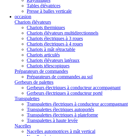
Rayonnages
Tables élévatrices
Presse à balles verticale
occasion
Chariots élévateurs
Chariots thermiques
Chariots élévateurs multidirectionnels
Chariots électriques à 3 roues
Chariots électriques à 4 roues
Chariots à mât rétractable
Chariots articulés
Chariots élévateurs latéraux
Chariots télescopiques
Préparateurs de commandes
Préparateurs de commandes au sol
Gerbeurs de palettes
Gerbeurs électriques à conducteur accompagnant
Gerbeurs électriques à conducteur porté
Transpalettes
Transpalettes électriques à conducteur accompagnant
Transpalettes électriques autoportés
Transpalettes électriques à plateforme
Transpalettes à haute levée
Nacelles
Nacelles automotrices à mât vertical