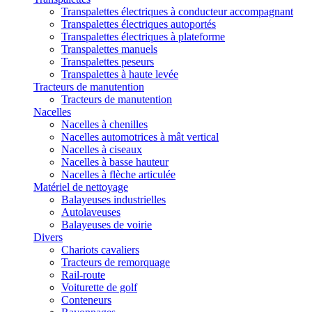
Transpalettes électriques à conducteur accompagnant
Transpalettes électriques autoportés
Transpalettes électriques à plateforme
Transpalettes manuels
Transpalettes peseurs
Transpalettes à haute levée
Tracteurs de manutention
Tracteurs de manutention
Nacelles
Nacelles à chenilles
Nacelles automotrices à mât vertical
Nacelles à ciseaux
Nacelles à basse hauteur
Nacelles à flèche articulée
Matériel de nettoyage
Balayeuses industrielles
Autolaveuses
Balayeuses de voirie
Divers
Chariots cavaliers
Tracteurs de remorquage
Rail-route
Voiturette de golf
Conteneurs