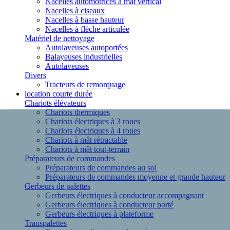
Nacelles automotrices à mât vertical
Nacelles à ciseaux
Nacelles à basse hauteur
Nacelles à flèche articulée
Matériel de nettoyage
Autolaveuses autoportées
Balayeuses industrielles
Autolaveuses
Divers
Tracteurs de remorquage
location courte durée
Chariots élévateurs
Chariots thermiques
Chariots électriques à 3 roues
Chariots électriques à 4 roues
Chariots à mât rétractable
Chariots à mât tout-terrain
Préparateurs de commandes
Préparateurs de commandes au sol
Préparateurs de commandes moyenne et grande hauteur
Gerbeurs de palettes
Gerbeurs électriques à conducteur accompagnant
Gerbeurs électriques à conducteur porté
Gerbeurs électriques à plateforme
Transpalettes