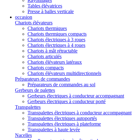
Rayonnages
Tables élévatrices
Presse à balles verticale
occasion
Chariots élévateurs
Chariots thermiques
Chariots thermiques compacts
Chariots électriques à 3 roues
Chariots électriques à 4 roues
Chariots à mât rétractable
Chariots articulés
Chariots élévateurs latéraux
Chariots compacts
Chariots élévateurs multidirectionnels
Préparateurs de commandes
Préparateurs de commandes au sol
Gerbeurs de palettes
Gerbeurs électriques à conducteur accompagnant
Gerbeurs électriques à conducteur porté
Transpalettes
Transpalettes électriques à conducteur accompagnant
Transpalettes électriques autoportés
Transpalettes électriques à plateforme
Transpalettes à haute levée
Nacelles