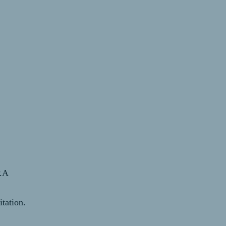
P.A
itation.