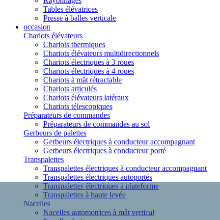
Rayonnages
Tables élévatrices
Presse à balles verticale
occasion
Chariots élévateurs
Chariots thermiques
Chariots élévateurs multidirectionnels
Chariots électriques à 3 roues
Chariots électriques à 4 roues
Chariots à mât rétractable
Chariots articulés
Chariots élévateurs latéraux
Chariots télescopiques
Préparateurs de commandes
Préparateurs de commandes au sol
Gerbeurs de palettes
Gerbeurs électriques à conducteur accompagnant
Gerbeurs électriques à conducteur porté
Transpalettes
Transpalettes électriques à conducteur accompagnant
Transpalettes électriques autoportés
Transpalettes électriques à plateforme
Transpalettes à haute levée
Nacelles
Nacelles automotrices à mât vertical