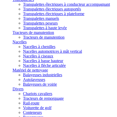
Transpalettes électriques à conducteur accompagnant
Transpalettes électriques autoportés
Transpalettes électriques à plateforme
Transpalettes manuels
Transpalettes peseurs
Transpalettes à haute levée
Tracteurs de manutention
Tracteurs de manutention
Nacelles
Nacelles à chenilles
Nacelles automotrices à mât vertical
Nacelles à ciseaux
Nacelles à basse hauteur
Nacelles à flèche articulée
Matériel de nettoyage
Balayeuses industrielles
Autolaveuses
Balayeuses de voirie
Divers
Chariots cavaliers
Tracteurs de remorquage
Rail-route
Voiturette de golf
Conteneurs