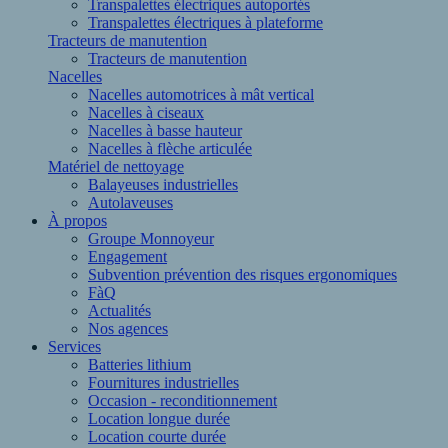
Transpalettes électriques autoportés
Transpalettes électriques à plateforme
Tracteurs de manutention
Tracteurs de manutention
Nacelles
Nacelles automotrices à mât vertical
Nacelles à ciseaux
Nacelles à basse hauteur
Nacelles à flèche articulée
Matériel de nettoyage
Balayeuses industrielles
Autolaveuses
À propos
Groupe Monnoyeur
Engagement
Subvention prévention des risques ergonomiques
FàQ
Actualités
Nos agences
Services
Batteries lithium
Fournitures industrielles
Occasion - reconditionnement
Location longue durée
Location courte durée