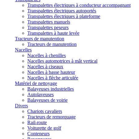
Transpalettes électriques à conducteur accompagnant
Transpalettes électriques autoportés
Transpalettes électriques à plateforme
Transpalettes manuels
Transpalettes peseurs
Transpalettes à haute levée
Tracteurs de manutention
Tracteurs de manutention
Nacelles
Nacelles à chenilles
Nacelles automotrices à mât vertical
Nacelles à ciseaux
Nacelles à basse hauteur
Nacelles à flèche articulée
Matériel de nettoyage
Balayeuses industrielles
Autolaveuses
Balayeuses de voirie
Divers
Chariots cavaliers
Tracteurs de remorquage
Rail-route
Voiturette de golf
Conteneurs