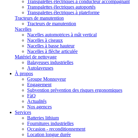
Transpalettes électriques à conducteur accompagnant
Transpalettes électriques autoportés
Transpalettes électriques à plateforme
Tracteurs de manutention
Tracteurs de manutention
Nacelles
Nacelles automotrices à mât vertical
Nacelles à ciseaux
Nacelles à basse hauteur
Nacelles à flèche articulée
Matériel de nettoyage
Balayeuses industrielles
Autolaveuses
À propos
Groupe Monnoyeur
Engagement
Subvention prévention des risques ergonomiques
FàQ
Actualités
Nos agences
Services
Batteries lithium
Fournitures industrielles
Occasion - reconditionnement
Location longue durée