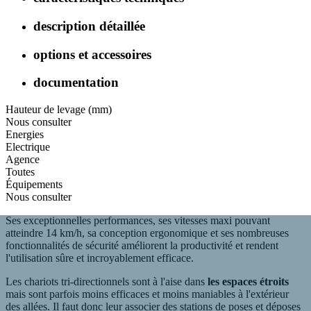
description détaillée
options et accessoires
documentation
Hauteur de levage (mm)
Nous consulter
Energies
Electrique
Agence
Toutes
Équipements
Nous consulter
Ses exceptionnelles performances, ses vitesses maxi pouvant
atteindre 14 km/h, sa conception ergonomique et ses nombreuses
fonctionnalités de sécurité améliorent la productivité et rendent
l'utilisation sûre et incroyablement efficace.
Les chariots tri-directionnels sont à l'aise dans
les espaces étroits
mais sont parfois moins efficaces et moins maniables à l'extérieur
des allées. Il faut donc leur associer des stations de poses et déposes