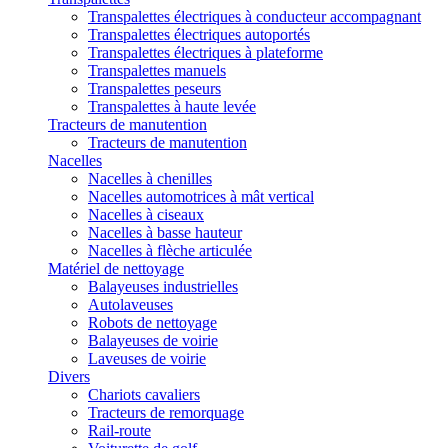
Transpalettes électriques à conducteur accompagnant
Transpalettes électriques autoportés
Transpalettes électriques à plateforme
Transpalettes manuels
Transpalettes peseurs
Transpalettes à haute levée
Tracteurs de manutention
Tracteurs de manutention
Nacelles
Nacelles à chenilles
Nacelles automotrices à mât vertical
Nacelles à ciseaux
Nacelles à basse hauteur
Nacelles à flèche articulée
Matériel de nettoyage
Balayeuses industrielles
Autolaveuses
Robots de nettoyage
Balayeuses de voirie
Laveuses de voirie
Divers
Chariots cavaliers
Tracteurs de remorquage
Rail-route