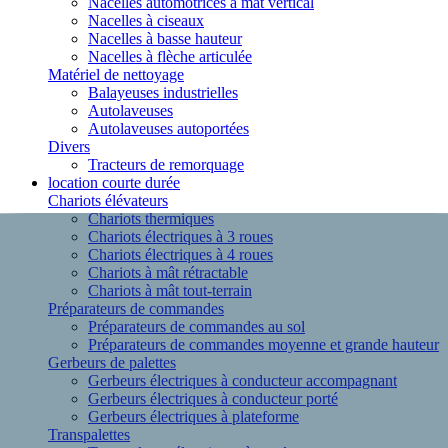
Nacelles automotrices à mât vertical
Nacelles à ciseaux
Nacelles à basse hauteur
Nacelles à flèche articulée
Matériel de nettoyage
Balayeuses industrielles
Autolaveuses
Autolaveuses autoportées
Divers
Tracteurs de remorquage
location courte durée
Chariots élévateurs
Chariots thermiques
Chariots électriques à 3 roues
Chariots électriques à 4 roues
Chariots à mât rétractable
Chariots à mât tout-terrain
Préparateurs de commandes
Préparateurs de commandes au sol
Préparateurs de commandes moyenne et grande hauteur
Gerbeurs de palettes
Gerbeurs électriques à conducteur accompagnant
Gerbeurs électriques à conducteur porté
Gerbeurs électriques à plateforme
Transpalettes