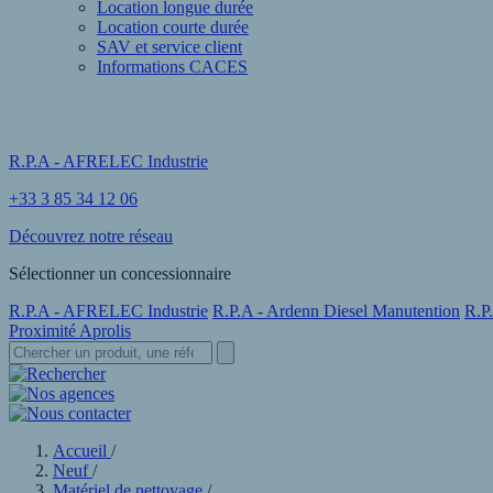
Location longue durée
Location courte durée
SAV et service client
Informations CACES
R.P.A - AFRELEC Industrie
+33 3 85 34 12 06
Découvrez notre réseau
Sélectionner un concessionnaire
R.P.A - AFRELEC Industrie
R.P.A - Ardenn Diesel Manutention
R.P
Proximité Aprolis
Accueil
/
Neuf
/
Matériel de nettoyage
/