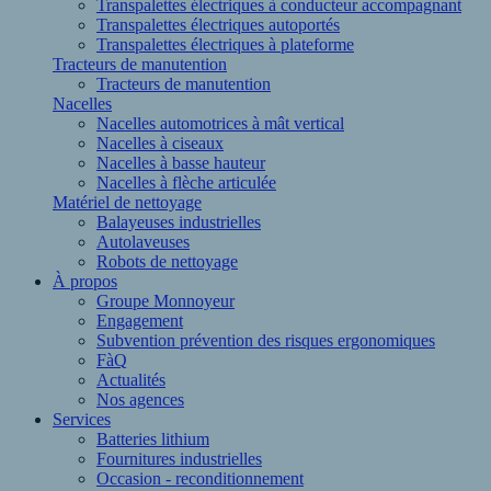
Transpalettes électriques à conducteur accompagnant
Transpalettes électriques autoportés
Transpalettes électriques à plateforme
Tracteurs de manutention
Tracteurs de manutention
Nacelles
Nacelles automotrices à mât vertical
Nacelles à ciseaux
Nacelles à basse hauteur
Nacelles à flèche articulée
Matériel de nettoyage
Balayeuses industrielles
Autolaveuses
Robots de nettoyage
À propos
Groupe Monnoyeur
Engagement
Subvention prévention des risques ergonomiques
FàQ
Actualités
Nos agences
Services
Batteries lithium
Fournitures industrielles
Occasion - reconditionnement