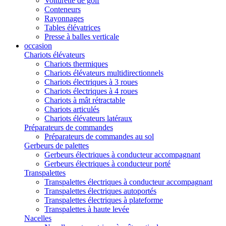
Voiturette de golf
Conteneurs
Rayonnages
Tables élévatrices
Presse à balles verticale
occasion
Chariots élévateurs
Chariots thermiques
Chariots élévateurs multidirectionnels
Chariots électriques à 3 roues
Chariots électriques à 4 roues
Chariots à mât rétractable
Chariots articulés
Chariots élévateurs latéraux
Préparateurs de commandes
Préparateurs de commandes au sol
Gerbeurs de palettes
Gerbeurs électriques à conducteur accompagnant
Gerbeurs électriques à conducteur porté
Transpalettes
Transpalettes électriques à conducteur accompagnant
Transpalettes électriques autoportés
Transpalettes électriques à plateforme
Transpalettes à haute levée
Nacelles