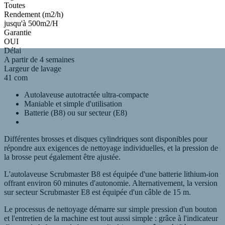
Toutes
Rendement (m2/h)
jusqu'à 500m2/H
Garantie
OUI
Délai
A partir de 4 semaines
Largeur de lavage
41 com
Autolaveuse autotractée ultra-compacte
Maniable et simple d'utilisation
Batterie (B8) ou sur secteur (E8)
Différentes brosses et disques cylindriques sont disponibles pour
répondre aux exigences de nettoyage individuelles, et la pression de
la brosse peut également être ajustée.
L'autolaveuse Scrubmaster B8 est équipée d'une batterie lithium-ion
offrant environ 60 minutes d'autonomie. Alternativement, la version
sur secteur Scrubmaster E8 est équipée d'un câble de 15 m.
Le processus de nettoyage démarre sur simple pression d'un bouton
et l'entretien de la machine est tout aussi simple : grâce à l'indicateur