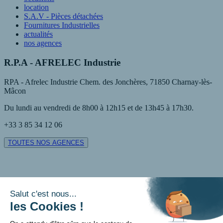
location
S.A.V - Pièces détachées
Fournitures Industrielles
actualités
nos agences
R.P.A - AFRELEC Industrie
RPA - Afrelec Industrie Chem. des Jonchères, 71850 Charnay-lès-
Mâcon
Du lundi au vendredi de 8h00 à 12h15 et de 13h45 à 17h30.
+33 3 85 34 12 06
TOUTES NOS AGENCES